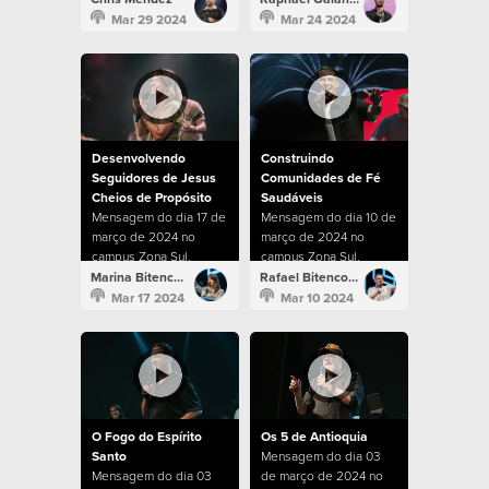
Mar 29 2024
Mar 24 2024
Desenvolvendo
Construindo
Seguidores de Jesus
Comunidades de Fé
Cheios de Propósito
Saudáveis
Mensagem do dia 17 de
Mensagem do dia 10 de
março de 2024 no
março de 2024 no
campus Zona Sul.
campus Zona Sul.
Marina Bitencourt
Rafael Bitencourt
Mar 17 2024
Mar 10 2024
O Fogo do Espírito
Os 5 de Antioquia
Santo
Mensagem do dia 03
Mensagem do dia 03
de março de 2024 no