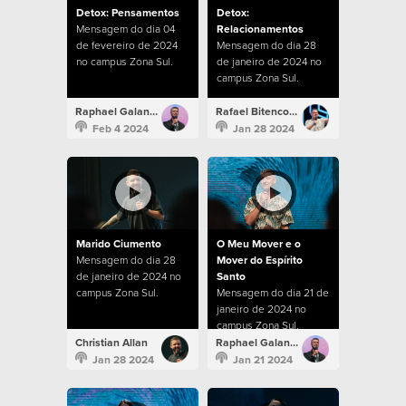
Detox: Pensamentos
Detox:
Mensagem do dia 04
Relacionamentos
de fevereiro de 2024
Mensagem do dia 28
no campus Zona Sul.
de janeiro de 2024 no
campus Zona Sul.
Raphael Galante
Rafael Bitencourt
Feb 4 2024
Jan 28 2024
Marido Ciumento
O Meu Mover e o
Mensagem do dia 28
Mover do Espírito
de janeiro de 2024 no
Santo
campus Zona Sul.
Mensagem do dia 21 de
janeiro de 2024 no
campus Zona Sul.
Christian Allan
Raphael Galante
Jan 28 2024
Jan 21 2024