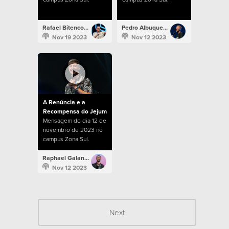
Rafael Bitencourt
Pedro Albuquerque
Nov 19 2023
Nov 12 2023
A Renúncia e a
Recompensa do Jejum
Mensagem do dia 12 de
novembro de 2023 no
campus Zona Sul.
Raphael Galante
Nov 12 2023
Next