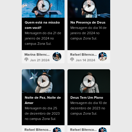
Quem está na missão
Na Presença de Deus
com você?
Mensagem do dia 14 de
Mensagem do dia 21 de
janeiro de 2024 no
janeiro de 2024 no
campus Zona Sul.
campus Zona Sul.
Marina Bitencourt
Rafael Bitencourt
Jan 21 2024
Jan 14 2024
Noite de Paz, Noite de
Deus Tem Um Plano
Amor
Mensagem do dia 10 de
Mensagem do dia 25
dezembro de 2023 no
de dezembro de 2023
campus Zona Sul.
no campus Zona Sul.
Rafael Bitencourt
Rafael Bitencourt