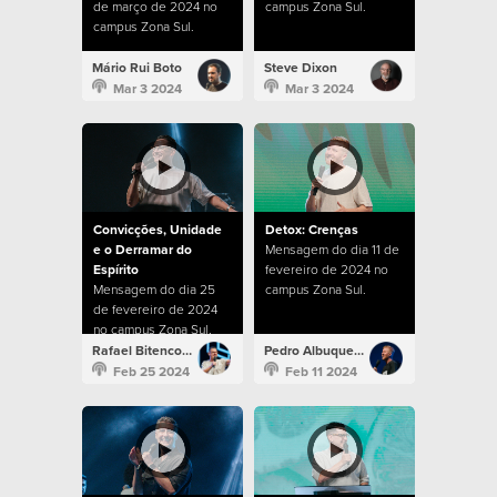
de março de 2024 no
campus Zona Sul.
campus Zona Sul.
Mário Rui Boto
Steve Dixon
Mar 3 2024
Mar 3 2024
Convicções, Unidade
Detox: Crenças
e o Derramar do
Mensagem do dia 11 de
Espírito
fevereiro de 2024 no
Mensagem do dia 25
campus Zona Sul.
de fevereiro de 2024
no campus Zona Sul.
Rafael Bitencourt
Pedro Albuquerque
Feb 25 2024
Feb 11 2024