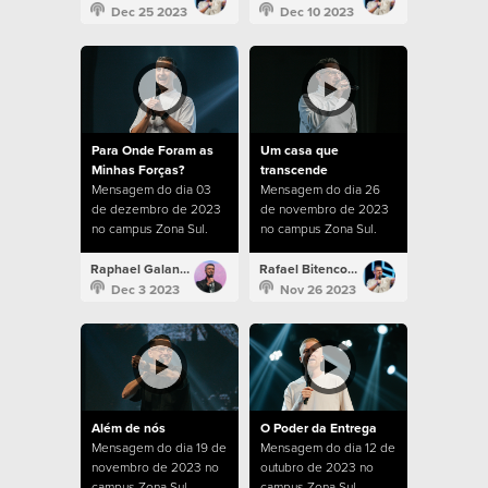
Dec 25 2023
Dec 10 2023
Para Onde Foram as
Um casa que
Minhas Forças?
transcende
Mensagem do dia 03
Mensagem do dia 26
de dezembro de 2023
de novembro de 2023
no campus Zona Sul.
no campus Zona Sul.
Raphael Galante
Rafael Bitencourt
Dec 3 2023
Nov 26 2023
Além de nós
O Poder da Entrega
Mensagem do dia 19 de
Mensagem do dia 12 de
novembro de 2023 no
outubro de 2023 no
campus Zona Sul.
campus Zona Sul.