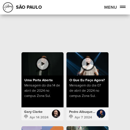
SÃO PAULO
MENU
Uma Porta Aberta
O Que Eu Faço Agora?
Mensagem do dia 14 de
Mensagem do dia 07
abril de 2024 no
de abril de 2024 no
campus Zona Sul.
campus Zona Sul.
Gary Clarke
Pedro Albuquerque
Apr 14 2024
Apr 7 2024