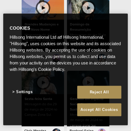
Grandes Mudanças e
Domingo da
COOKIES
Um Novo Nome
Ressurreição
Mensagem do dia 07
Mensagem do dia 31 de
Hillsong International Ltd atf Hillsong International,
de abril de 2024 no
março de 2024 no
"Hillsong", uses cookies on this website and its associated
campus Zona Sul.
campus Zona Sul.
Hillsong websites. By accepting the use of cookies on
Raphael Galante
Rafael Bitencourt
Hillsong websites, you permit us to collect and use data
Apr 7 2024
Mar 31 2024
from your activity on the devices you use in accordance
with Hillsong's Cookie Policy.
Settings
Reject All
Sexta-feira Santa
Gerando um Impacto
Mensagem do dia 29
Social Significativo e
de março de 2024 no
Sustentável
Accept All Cookies
Campus Zona Sul.
Mensagem do dia 24
de março de 2024 no
campus Zona Sul.
Chris Mendez
Raphael Galante