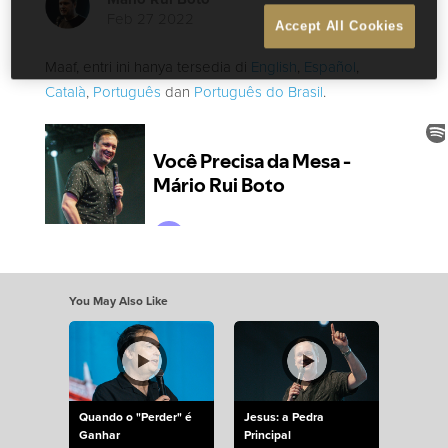
Feb 27 2022
Accept All Cookies
Maaf, entri ini hanya tersedia di
English
,
Español
,
Català
,
Português
dan
Português do Brasil
.
You May Also Like
Quando o "Perder" é
Jesus: a Pedra
Ganhar
Principal