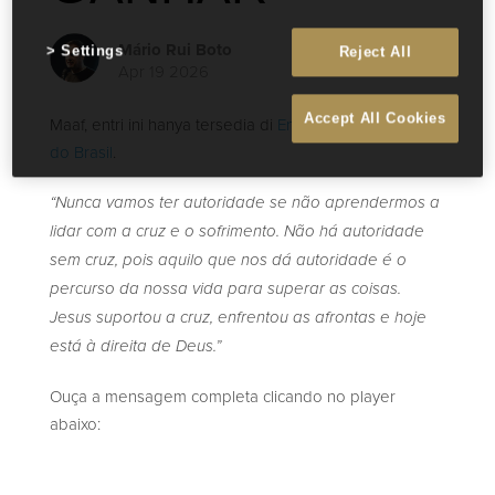
Mário Rui Boto
Settings
Reject All
Apr 19 2026
Accept All Cookies
Maaf, entri ini hanya tersedia di
English
dan
Português
do Brasil
.
“Nunca vamos ter autoridade se não aprendermos a
lidar com a cruz e o sofrimento. Não há autoridade
sem cruz, pois aquilo que nos dá autoridade é o
percurso da nossa vida para superar as coisas.
Jesus suportou a cruz, enfrentou as afrontas e hoje
está à direita de Deus.”
Ouça a mensagem completa clicando no player
abaixo: