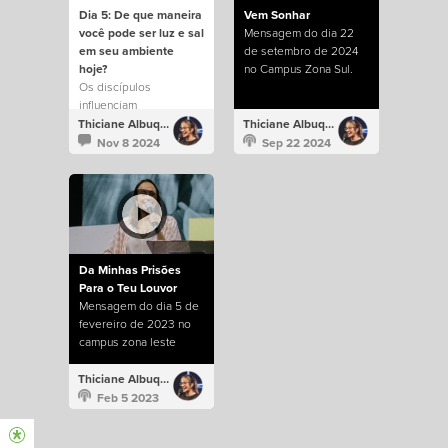
Dia 5: De que maneira
Vem Sonhar
você pode ser luz e sal
Mensagem do dia 22
em seu ambiente
de setembro de 2024
hoje?
no Campus Zona Sul.
Os discípulos
influenciam
positivamente o mundo.
Thiciane Albuquerque
Thiciane Albuquerque
Nov 8 2024
Sep 22 2024
Da Minhas Prisões
Para o Teu Louvor
Mensagem do dia 5 de
fevereiro de 2023 no
campus zona leste
Thiciane Albuquerque
Feb 5 2023