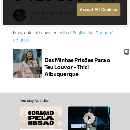
Accept All Cookies
Thiciane Albuquerque
Feb 5 2023
Maaf, entri ini hanya tersedia di
English
dan
Português
do Brasil
.
You May Also Like