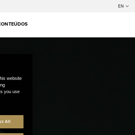
CONTEÚDOS
this website
ong
ces you use
ct All