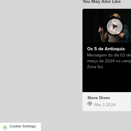
You May Also Like
Os 5 de Antioquia
Mensagem do dia 03 de
março de 2024 no cam
Zona Sul.
Steve Dixon
Mar 3 2024
Cookie Settings