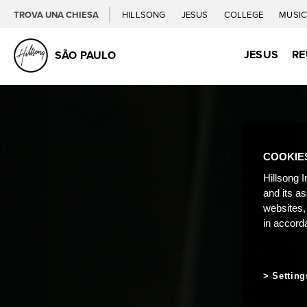
TROVA UNA CHIESA
HILLSONG
JESUS
COLLEGE
MUSI
JESUS
RE
SÃO PAULO
COOKIE
Hillsong I
and its a
websites,
in accord
Setting