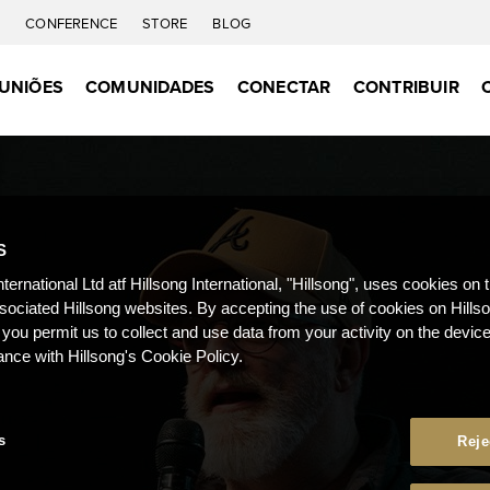
C
CONFERENCE
STORE
BLOG
UNIÕES
COMUNIDADES
CONECTAR
CONTRIBUIR
S
nternational Ltd atf Hillsong International, "Hillsong", uses cookies on 
ssociated Hillsong websites. By accepting the use of cookies on Hills
 you permit us to collect and use data from your activity on the devi
ance with Hillsong's Cookie Policy.
s
Reje