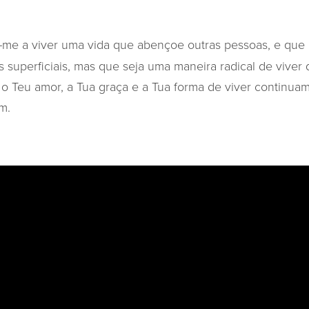
-me a viver uma vida que abençoe outras pessoas, e que
s superficiais, mas que seja uma maneira radical de viver
o Teu amor, a Tua graça e a Tua forma de viver continu
m.