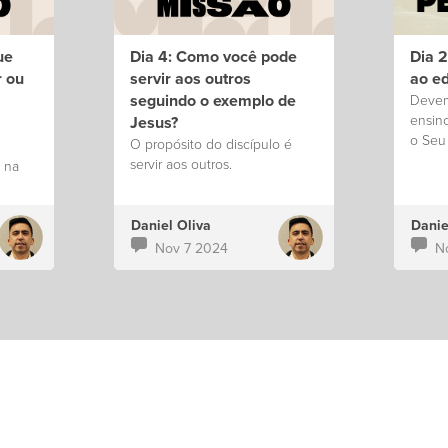
ue
Dia 4: Como você pode
Dia 
r ou
servir aos outros
ao ed
seguindo o exemplo de
Devem
ensin
Jesus?
o Seu
O propósito do discípulo é
servir aos outros.
 na
Daniel Oliva
Danie
Nov 7 2024
N