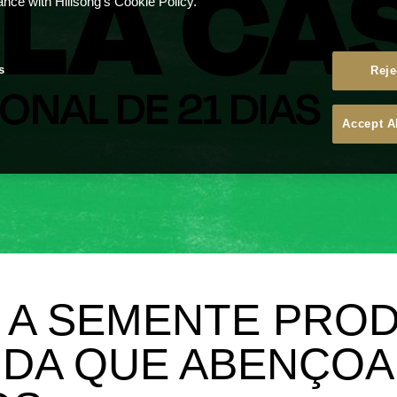
ance with Hillsong's Cookie Policy.
s
Reje
Accept A
4: A SEMENTE PRO
IDA QUE ABENÇOA