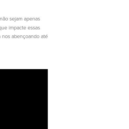
 não sejam apenas
 que impacte essas
am nos abençoando até