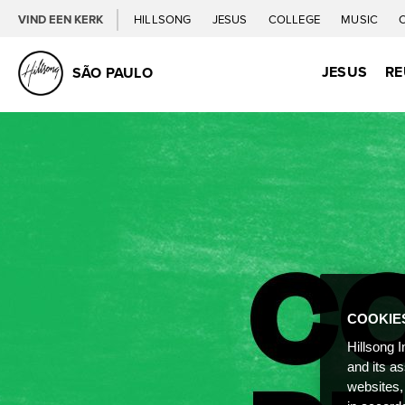
VIND EEN KERK
HILLSONG
JESUS
COLLEGE
MUSIC
JESUS
RE
SÃO PAULO
COOKIE
Hillsong I
and its a
websites,