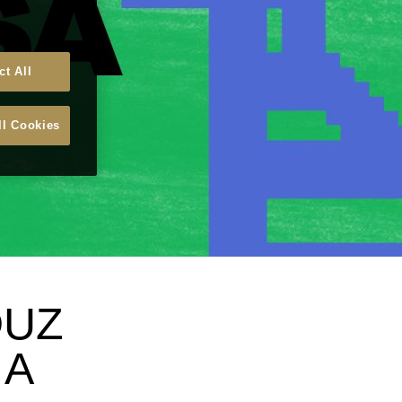
ct All
ll Cookies
DUZ
 A