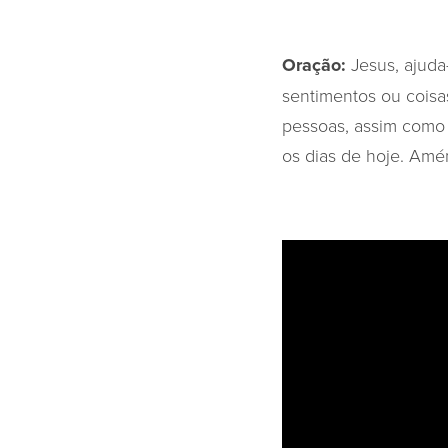
Oração:
Jesus, ajuda
sentimentos ou coisa
pessoas, assim como 
os dias de hoje. Amé