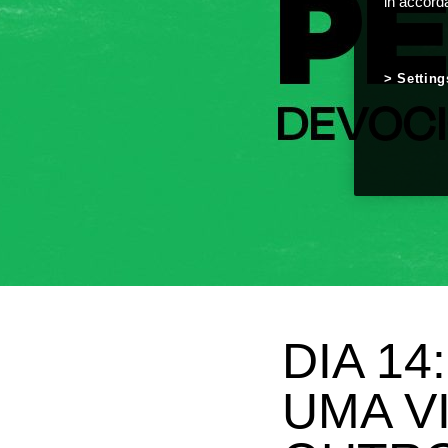
in accord
Setting
DIA 1
UMA V