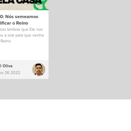
20: Nós semeamos
ificar o Reino
os lembrar que Ele nos
ou a orar para que venha
 Reino
l Oliva
ov 26 2022