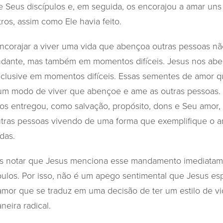
e Seus discípulos e, em seguida, os encorajou a amar uns 
os, assim como Ele havia feito.
encorajar a viver uma vida que abençoa outras pessoas 
ndante, mas também em momentos difíceis. Jesus nos a
nclusive em momentos difíceis. Essas sementes de amor q
um modo de viver que abençoe e ame as outras pessoas. 
os entregou, como salvação, propósito, dons e Seu amor
tras pessoas vivendo de uma forma que exemplifique o 
das.
os notar que Jesus menciona esse mandamento imediatame
pulos. Por isso, não é um apego sentimental que Jesus es
mor que se traduz em uma decisão de ter um estilo de v
eira radical.