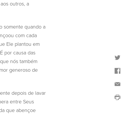
aos outros, a
não somente quando a
bençoou com cada
ue Ele plantou em
É por causa das
, que nós também
amor generoso de
nte depois de lavar
pera entre Seus
ida que abençoe