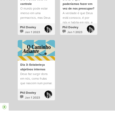
controle
poderíamos fazer em
O mundo pode estar
vez de nos preocupar?
imerso em uma
A verdade é que Deus
permacrisis, mas Deus
está conosco, é por
permanece no controle
nós e habita em nós, e
de tudo.
saber disso muda tudo.
Phil Dooley
Phil Dooley
Jan 1 2023
Jan 1 2023
Dia 3: Estabeleça
objetivos internos
Deus faz surgir dons
em nós, como frutas
que nascem num pomar.
Phil Dooley
Jan 1 2023