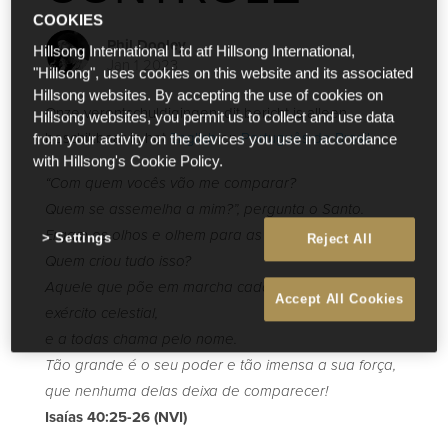
COOKIES
Phil Dooley
Hillsong International Ltd atf Hillsong International,
Jan 1 2023
"Hillsong", uses cookies on this website and its associated
Hillsong websites. By accepting the use of cookies on
Onze verontschuldigingen, dit bericht is alleen
Hillsong websites, you permit us to collect and use data
beschikbaar in het
English
en
Português do Brasil
.
from your activity on the devices you use in accordance
with Hillsong's Cookie Policy.
“Com quem vocês vão me comparar?
Quem se assemelha a mim?”, pergunta o Santo.
Ergam os olhos e olhem para as alturas.
Settings
Reject All
Quem criou tudo isso?
Aquele que põe em marcha cada estrela do seu
Accept All Cookies
exército celestial,
e a todas chama pelo nome.
Tão grande é o seu poder e tão imensa a sua força,
que nenhuma delas deixa de comparecer!
Isaías 40:25-26 (NVI)