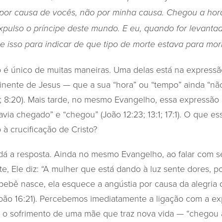
o por causa de vocês, não por minha causa. Chegou a hora
pulso o príncipe deste mundo. E eu, quando for levantado 
se isso para indicar de que tipo de morte estava para morr
é único de muitas maneiras. Uma delas está na expressã
inente de Jesus — que a sua “hora” ou “tempo” ainda “nã
30; 8:20). Mais tarde, no mesmo Evangelho, essa expressã
avia chegado” e “chegou” (João 12:23; 13:1; 17:1). O que e
 à crucificação de Cristo?
dá a resposta. Ainda no mesmo Evangelho, ao falar com s
te, Ele diz: “A mulher que está dando à luz sente dores, 
bebê nasce, ela esquece a angústia por causa da alegria 
oão 16:21). Percebemos imediatamente a ligação com a e
 o sofrimento de uma mãe que traz nova vida — “chegou a