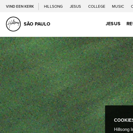
VIND EEN KERK
HILLSONG
JESUS
COLLEGE
MUSIC
JESUS
RE
SÃO PAULO
COOKIE
Hillsong I