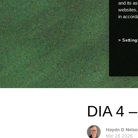
and its a
websites,
in accord
Setting
DIA 4
Haydn D Nelso
Mar 28 2026