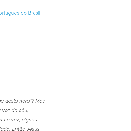
ortuguês do Brasil
.
me desta hora”? Mas
a voz do céu,
viu a voz, alguns
lado. Então Jesus