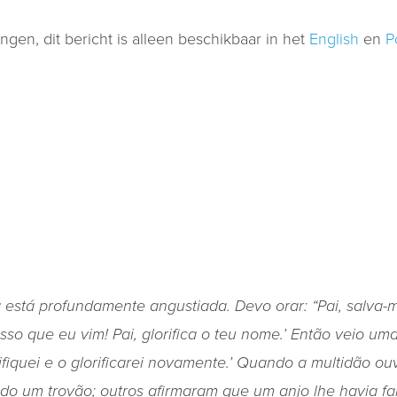
gen, dit bericht is alleen beschikbaar in het
English
en
P
 está profundamente angustiada. Devo orar: “Pai, salva-
sso que eu vim! Pai, glorifica o teu nome.’ Então veio um
rifiquei e o glorificarei novamente.’ Quando a multidão ou
ido um trovão; outros afirmaram que um anjo lhe havia fa