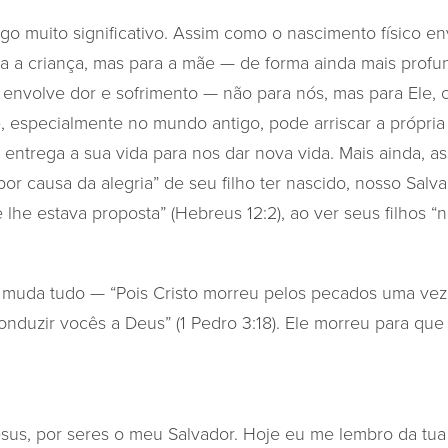
go muito significativo. Assim como o nascimento físico en
a a criança, mas para a mãe — de forma ainda mais profu
 envolve dor e sofrimento — não para nós, mas para Ele, o
especialmente no mundo antigo, pode arriscar a própria v
 entrega a sua vida para nos dar nova vida. Mais ainda,
or causa da alegria” de seu filho ter nascido, nosso Salva
e lhe estava proposta” (Hebreus 12:2), ao ver seus filhos 
z muda tudo — “Pois Cristo morreu pelos pecados uma vez 
 conduzir vocês a Deus” (1 Pedro 3:18). Ele morreu para q
sus, por seres o meu Salvador. Hoje eu me lembro da tua