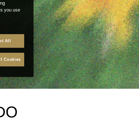
ong
ces you use
ct All
ll Cookies
UDO