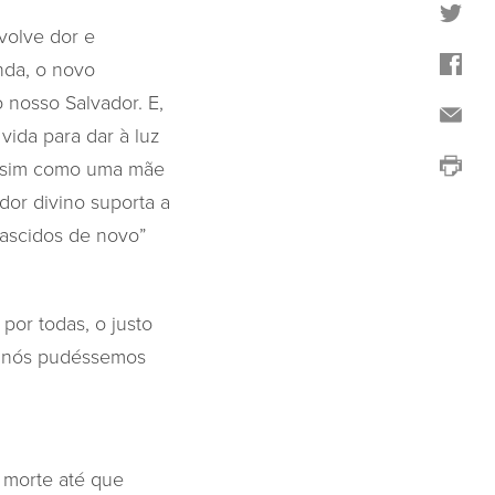
volve dor e
nda, o novo
 nosso Salvador. E,
ida para dar à luz
 assim como uma mãe
dor divino suporta a
“nascidos de novo”
por todas, o justo
ue nós pudéssemos
 morte até que