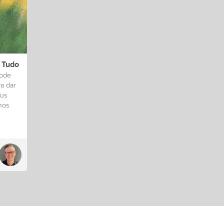
 Tudo
pode
ra dar
sus
nos