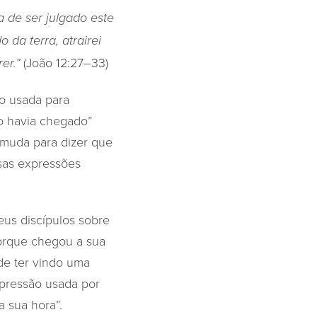
 de ser julgado este
da terra, atrairei
(João 12:27–33)
er.”
o usada para
o havia chegado”
o muda para dizer que
ssas expressões
eus discípulos sobre
porque chegou a sua
de ter vindo uma
xpressão usada por
 sua hora”.