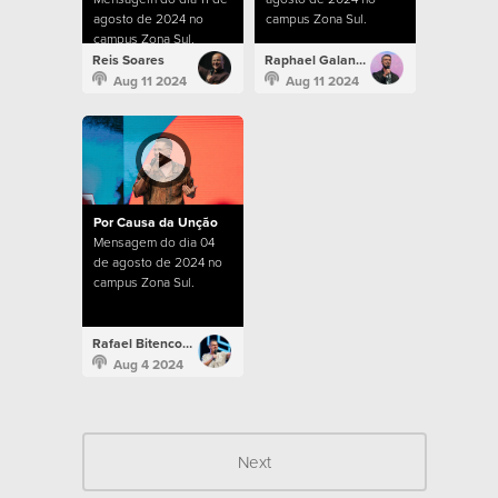
agosto de 2024 no
campus Zona Sul.
campus Zona Sul.
Reis Soares
Raphael Galante
Aug 11 2024
Aug 11 2024
Por Causa da Unção
Mensagem do dia 04
de agosto de 2024 no
campus Zona Sul.
Rafael Bitencourt
Aug 4 2024
Next