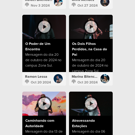
Nov 3 2024
Oct 27 2024
O Poder de Um
Os Dois Filhos
Encontro
Perdidos, na Casa do
Mensagem do dia 20
Pai
de outubro de 2024 no
Mensagem do dia 20
campus Zona Sul.
de outubro de 2024 no
campus Zona Sul.
Ramon Lessa
Marina Bitencourt
Oct 20 2024
Oct 20 2024
Caminhando com
Atravessando
Autoridade
Estações
Mensagem do dia 13 de
Mensagem do dia 06