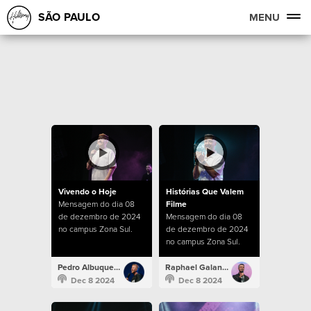
SÃO PAULO
MENU
Vivendo o Hoje
Histórias Que Valem
Mensagem do dia 08
Filme
de dezembro de 2024
Mensagem do dia 08
no campus Zona Sul.
de dezembro de 2024
no campus Zona Sul.
Pedro Albuquerque
Raphael Galante
Dec 8 2024
Dec 8 2024