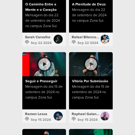
O Caminho Entre a
A Plenitude de Deus
Mente e o Coração
Mensagem do dia 22
Mensagem do dia 22
de setembro de 2024
de setembro de 2024
no campus Zona Sul.
no campus Zona Sul.
Sarah Carvalho
Rafael Bitencourt
Sep 22 2024
Sep 22 2024
Seguir e Prosseguir
Vitória Por Submissão
Mensagem do dia 15 de
Mensagem do dia 15 de
setembro de 2024 no
setembro de 2024 no
campus Zona Sul.
campus Zona Sul.
Ramon Lessa
Raphael Galante
Sep 15 2024
Sep 15 2024