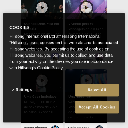
Quando Deus Fica em
Vivendo pela Fé
COOKIES
Silêncio
Mensagem do dia 10 de
Mensagem do dia 01 de
novembro de 2024 no
Hillsong International Ltd atf Hillsong International,
dezembro de 2024 no
campus Zona Sul.
"Hillsong", uses cookies on this website and its associated
campus Zona Sul.
Hillsong websites. By accepting the use of cookies on
Lucy Mendez
Raphael Galante
Hillsong websites, you permit us to collect and use data
Dec 1 2024
Nov 10 2024
from your activity on the devices you use in accordance
with Hillsong's Cookie Policy.
Settings
Reject All
Uma Casa Inabalável
Uma Boca, um
Mensagem do dia 03
Coração, uma História
de novembro de 2024
Mensagem do dia 27
Accept All Cookies
no campus Zona Sul.
de outubro de 2024 no
campus Zona Sul.
Rafael Bitencourt
Chris Mendez