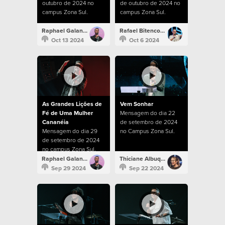
outubro de 2024 no
de outubro de 2024 no
campus Zona Sul.
campus Zona Sul.
Raphael Galante
Rafael Bitencourt
Oct 13 2024
Oct 6 2024
As Grandes Lições de
Vem Sonhar
Fé de Uma Mulher
Mensagem do dia 22
Cananéia
de setembro de 2024
Mensagem do dia 29
no Campus Zona Sul.
de setembro de 2024
no campus Zona Sul.
Raphael Galante
Thiciane Albuquerque
Sep 29 2024
Sep 22 2024