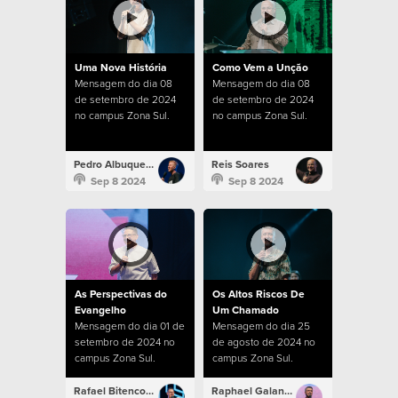
Uma Nova História
Como Vem a Unção
Mensagem do dia 08
Mensagem do dia 08
de setembro de 2024
de setembro de 2024
no campus Zona Sul.
no campus Zona Sul.
Pedro Albuquerque
Reis Soares
Sep 8 2024
Sep 8 2024
As Perspectivas do
Os Altos Riscos De
Evangelho
Um Chamado
Mensagem do dia 01 de
Mensagem do dia 25
setembro de 2024 no
de agosto de 2024 no
campus Zona Sul.
campus Zona Sul.
Rafael Bitencourt
Raphael Galante