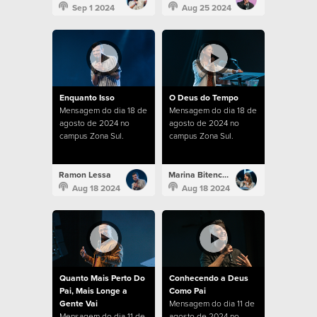
Sep 1 2024
Aug 25 2024
Enquanto Isso
O Deus do Tempo
Mensagem do dia 18 de
Mensagem do dia 18 de
agosto de 2024 no
agosto de 2024 no
campus Zona Sul.
campus Zona Sul.
Ramon Lessa
Marina Bitencourt
Aug 18 2024
Aug 18 2024
Quanto Mais Perto Do
Conhecendo a Deus
Pai, Mais Longe a
Como Pai
Gente Vai
Mensagem do dia 11 de
Mensagem do dia 11 de
agosto de 2024 no