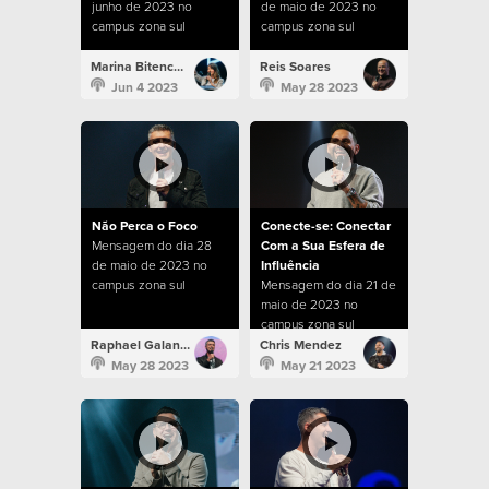
junho de 2023 no
de maio de 2023 no
campus zona sul
campus zona sul
Marina Bitencourt
Reis Soares
Jun 4 2023
May 28 2023
Não Perca o Foco
Conecte-se: Conectar
Mensagem do dia 28
Com a Sua Esfera de
de maio de 2023 no
Influência
campus zona sul
Mensagem do dia 21 de
maio de 2023 no
campus zona sul
Raphael Galante
Chris Mendez
May 28 2023
May 21 2023