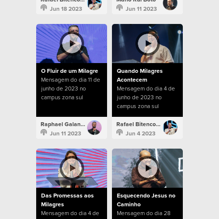
Jun 18 2023
Jun 11 2023
O Fluir de um Milagre
Quando Milagres
Mensagem do dia 11 de
Acontecem
junho de 2023 no
Mensagem do dia 4 de
campus zona sul
junho de 2023 no
campus zona sul
Raphael Galante
Rafael Bitencourt
Jun 11 2023
Jun 4 2023
Das Promessas aos
Esquecendo Jesus no
Milagres
Caminho
Mensagem do dia 4 de
Mensagem do dia 28