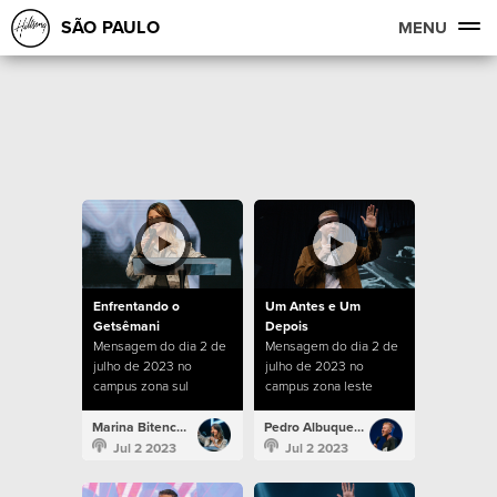
SÃO PAULO
MENU
Enfrentando o
Um Antes e Um
Getsêmani
Depois
Mensagem do dia 2 de
Mensagem do dia 2 de
julho de 2023 no
julho de 2023 no
campus zona sul
campus zona leste
Marina Bitencourt
Pedro Albuquerque
Jul 2 2023
Jul 2 2023