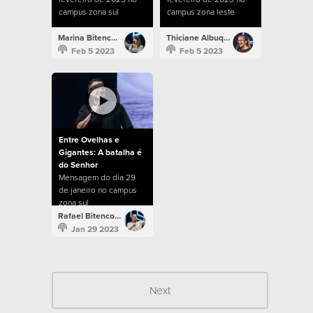
campus zona sul
campus zona leste
Marina Bitencourt
Thiciane Albuquerque
Feb 5 2023
Feb 5 2023
Entre Ovelhas e
Gigantes: A batalha é
do Senhor
Mensagem do dia 29
de janeiro no campus
zona sul
Rafael Bitencourt
Jan 29 2023
Next