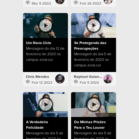
Mar 5 2023
Feb 26 2023
Um Novo Ciclo
Se Protegendo das
Mensagem do dia 12 de
Preocupações
fevereiro de 2023 no
Mensagem do dia 5 de
campus zona sul
fevereiro de 2023 no
campus zona sul
Chris Mendez
Raphael Galante
Feb 12 2023
Feb 5 2023
A Verdadeira
Da Minhas Prisões
Felicidade
Para o Teu Louvor
Mensagem do dia 5 de
Mensagem do dia 5 de
fevereiro de 2023 no
fevereiro de 2023 no