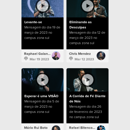
Levante-se
Eliminando as
Mensagem do dia 19 de
Desculpas
março de 2023 no
Mensagem do dia 12 de
campus zona sul
março de 2023 no
campus zona sul
Raphael Galante
Chris Mendez
Mar 19 2023
Mar 12 2023
Esperar é uma VISÃO
A Corrida de Fé Diante
Mensagem do dia 5 de
de Nós
março de 2023 no
Mensagem do dia 26
campus zona sul
de fevereiro de 2023
no campus zona sul
Mário Rui Boto
Rafael Bitencourt