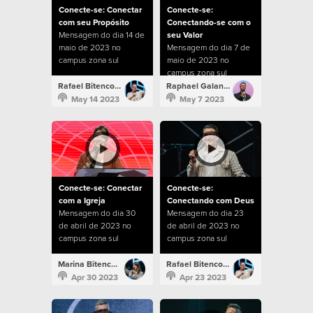
Conecte-se: Conectar
Conecte-se:
com seu Propósito
Conectando-se com o
Mensagem do dia 14 de
seu Valor
maio de 2023 no
Mensagem do dia 7 de
campus zona sul
maio de 2023 no
campus zona sul
Rafael Bitencourt
Raphael Galante
May 14 2023
May 7 2023
Conecte-se: Conectar
Conecte-se:
com a Igreja
Conectando com Deus
Mensagem do dia 30
Mensagem do dia 23
de abril de 2023 no
de abril de 2023 no
campus zona sul
campus zona sul
Marina Bitencourt
Rafael Bitencourt
Apr 30 2023
Apr 23 2023