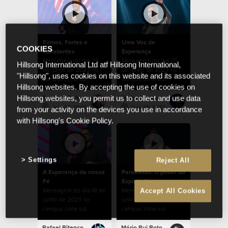
Firmes, Fortes e
Uma Voz de
COOKIES
Constantes
Esperança
Mensagem do dia 25
Mensagem do dia 25
Hillsong International Ltd atf Hillsong International,
de junho de 2023 no
de junho de 2023 no
"Hillsong", uses cookies on this website and its associated
campus zona sul
campus zona sul
Hillsong websites. By accepting the use of cookies on
Raphael Galante
Pedro Albuquerque
Hillsong websites, you permit us to collect and use data
Jun 25 2023
Jun 25 2023
from your activity on the devices you use in accordance
with Hillsong's Cookie Policy.
Settings
Reject All
A Esperança da nossa
Parakletos: O poder do
Fé
Espírito Santo
Mensagem do dia 18 de
Mensagem do dia 11 de
Accept All Cookies
junho de 2023 no
junho de 2023 no
campus zona sul
campus zona sul
Rafael Bitencourt
Mário Rui Boto