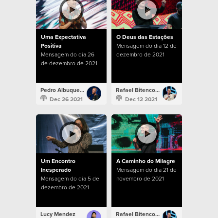
Uma Expectativa
O Deus das Estações
Positiva
Mensagem do dia 12 de
Mensagem do dia 26
dezembro de 2021
de dezembro de 2021
Pedro Albuquerque
Rafael Bitencourt
Dec 26 2021
Dec 12 2021
Um Encontro
A Caminho do Milagre
Inesperado
Mensagem do dia 21 de
Mensagem do dia 5 de
novembro de 2021
dezembro de 2021
Lucy Mendez
Rafael Bitencourt