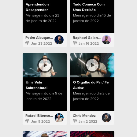
Aprendendo a
Tudo Começa Com
Desaprender
Uma Decisão
Mensagem do dia 23
Mensagem do dia 16 de
de janeiro de 2022
janeiro de 2022
Pedro Albuquerque
Raphael Galante
Jan 23 2022
Jan 16 2022
Uma Vida
O Orgulho do Pai / Fé
Sobrenatural
Audaz
Mensagem do dia 9 de
Mensagem do dia 2 de
janeiro de 2022
janeiro de 2022.
Rafael Bitencourt
Chris Mendez
Jan 9 2022
Jan 2 2022