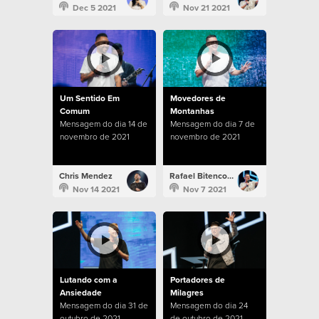
Dec 5 2021
Nov 21 2021
Um Sentido Em
Movedores de
Comum
Montanhas
Mensagem do dia 14 de
Mensagem do dia 7 de
novembro de 2021
novembro de 2021
Chris Mendez
Rafael Bitencourt
Nov 14 2021
Nov 7 2021
Lutando com a
Portadores de
Ansiedade
Milagres
Mensagem do dia 31 de
Mensagem do dia 24
outubro de 2021
de outubro de 2021