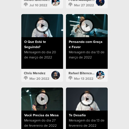
Jul 10 2022
Mar 27 2022
O Que Está te
Pensando com Graça
Seguindo?
e Favor
Mensagem do dia 20
Mensagem do dia 13 de
de março de 2022
março de 2022
Chris Mendez
Rafael Bitencourt
Mar 20 2022
Mar 13 2022
Você Precisa da Mesa
Te Desafio
Mensagem do dia 27
Mensagem do dia 13 de
de fevereiro de 2022
fevereiro de 2022