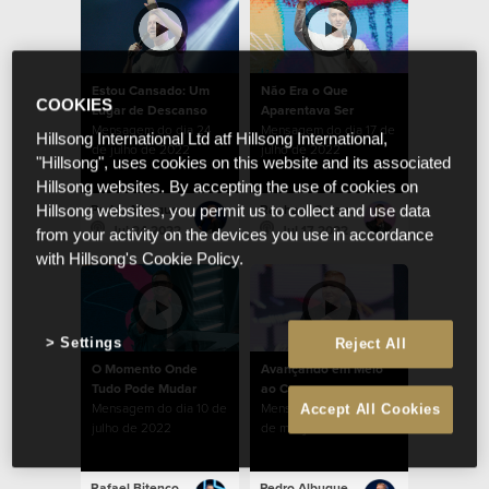
Estou Cansado: Um
Não Era o Que
COOKIES
Lugar de Descanso
Aparentava Ser
Mensagem do dia 24
Mensagem do dia 17 de
Hillsong International Ltd atf Hillsong International,
de julho de 2022
julho de 2022
"Hillsong", uses cookies on this website and its associated
Hillsong websites. By accepting the use of cookies on
Pedro Albuquerque
Raphael Galante
Hillsong websites, you permit us to collect and use data
Jul 24 2022
Jul 17 2022
from your activity on the devices you use in accordance
with Hillsong's Cookie Policy.
Settings
Reject All
O Momento Onde
Avançando em Meio
Tudo Pode Mudar
ao Caos
Mensagem do dia 10 de
Mensagem do dia 20
Accept All Cookies
julho de 2022
de março de 2022
Rafael Bitencourt
Pedro Albuquerque