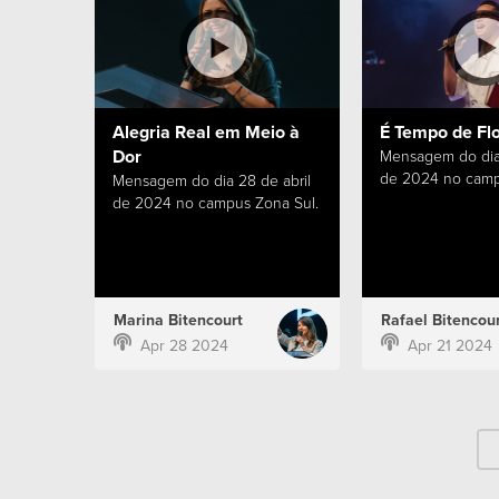
Alegria Real em Meio à
É Tempo de Fl
Dor
Mensagem do dia 
de 2024 no camp
Mensagem do dia 28 de abril
de 2024 no campus Zona Sul.
Marina Bitencourt
Rafael Bitencour
Apr 28 2024
Apr 21 2024