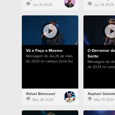
Jun 16 2024
Jun 16 2024
Vá e Faça o Mesmo
O Derramar do 
Santo
Mensagem do dia 26 de maio
de 2024 no campus Zona Sul.
Mensagem do dia
de 2024 no camp
Rafael Bitencourt
Raphael Galant
May 26 2024
May 19 2024