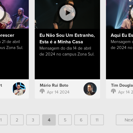
orescer
Eu Não Sou Um Estranho,
Aqui Eu E
Esta é a Minha Casa
21 de abril
Mensagem do
us Zona Sul.
de 2024 no 
Mensagem do dia 14 de abril
de 2024 no campus Zona Sul.
t
Mário Rui Boto
Tim Dougla
Apr 14 2024
Apr 14 
1
2
3
4
5
6
11
Nex