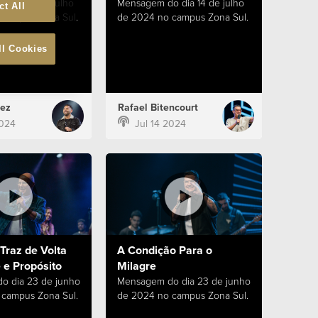
 dia 21 de julho
Mensagem do dia 14 de julho
ct All
campus Zona Sul.
de 2024 no campus Zona Sul.
ll Cookies
ez
Rafael Bitencourt
2024
Jul 14 2024
Traz de Volta
A Condição Para o
 e Propósito
Milagre
o dia 23 de junho
Mensagem do dia 23 de junho
campus Zona Sul.
de 2024 no campus Zona Sul.