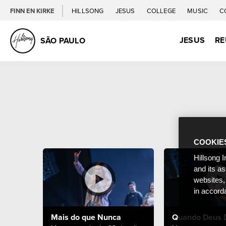
FINN EN KIRKE
HILLSONG
JESUS
COLLEGE
MUSIC
C
JESUS
RE
SÃO PAULO
COOKIE
Hillsong I
and its a
websites,
in accord
Mais do que Nunca
Quando Deus 