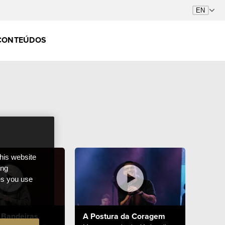
CONTEÚDOS
this website
ong
ces you use
 Bandeiras
A Postura da Coragem