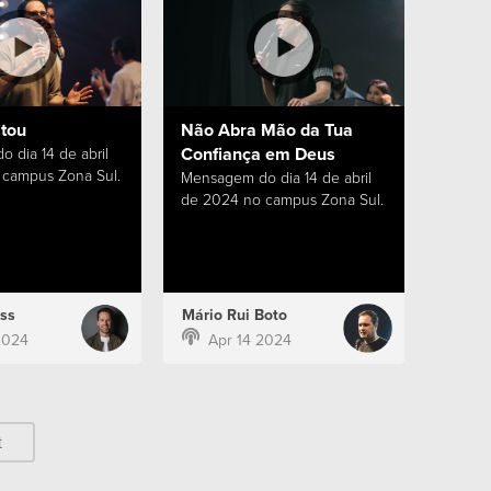
stou
Não Abra Mão da Tua
Confiança em Deus
 dia 14 de abril
campus Zona Sul.
Mensagem do dia 14 de abril
de 2024 no campus Zona Sul.
ss
Mário Rui Boto
2024
Apr 14 2024
t