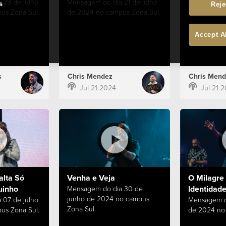
 28 de julho
Mensagem do dia 21 de julho
Mensagem do
s
Reje
us Zona Sul.
de 2024 no campus Zona Sul.
de 2024 no 
Accept A
s
Chris Mendez
Chris Mend
Jul 21 2024
Jul 21 
alta Só
Venha e Veja
O Milagre 
uinho
Identidade
Mensagem do dia 30 de
junho de 2024 no campus
 07 de julho
Mensagem d
Zona Sul.
us Zona Sul.
de 2024 no 