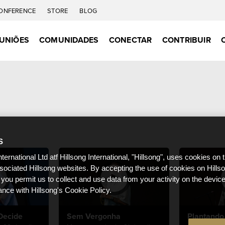
ONFERENCE
STORE
BLOG
UNIÕES
COMUNIDADES
CONECTAR
CONTRIBUIR
S
nternational Ltd atf Hillsong International, "Hillsong", uses cookies on 
ssociated Hillsong websites. By accepting the use of cookies on Hills
 you permit us to collect and use data from your activity on the devi
ance with Hillsong's Cookie Policy.
Decide
Sem Vergonha
Plantando