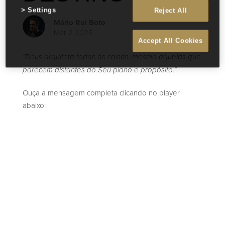
Settings
Reject All
Mário Rui Boto
Mar 2 2025
Accept All Cookies
“Deus arquiteta todas as coisas, mesmo aquelas que
parecem distantes do Seu plano e propósito.”
Ouça a mensagem completa clicando no player
abaixo: