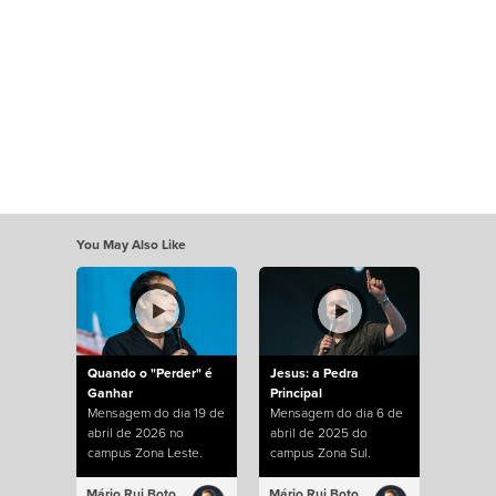
You May Also Like
Quando o "Perder" é
Jesus: a Pedra
Ganhar
Principal
Mensagem do dia 19 de
Mensagem do dia 6 de
abril de 2026 no
abril de 2025 do
campus Zona Leste.
campus Zona Sul.
Mário Rui Boto
Mário Rui Boto