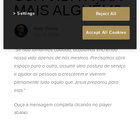
MAIS ALGUÉM?
Settings
Reject All
Gary Clarke
Accept All Cookies
Apr 19 2026
“Se não tomarmos cuidado, acabamos enchendo
nossa vida apenas de nós mesmos. Precisamos abrir
espaço para o outro, assumir uma postura de serviço
e ajudar as pessoas a crescerem e viverem
plenamente tudo aquilo que Jesus preparou para
elas.”
Ouça a mensagem completa clicando no player
abaixo: