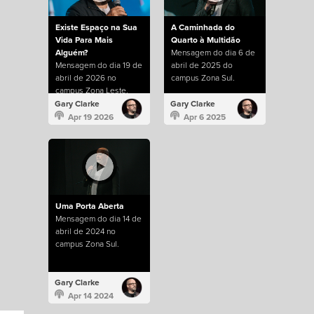
Existe Espaço na Sua
A Caminhada do
Vida Para Mais
Quarto à Multidão
Alguém?
Mensagem do dia 6 de
Mensagem do dia 19 de
abril de 2025 do
abril de 2026 no
campus Zona Sul.
campus Zona Leste.
Gary Clarke
Gary Clarke
Apr 19 2026
Apr 6 2025
Uma Porta Aberta
Mensagem do dia 14 de
abril de 2024 no
campus Zona Sul.
Gary Clarke
Apr 14 2024