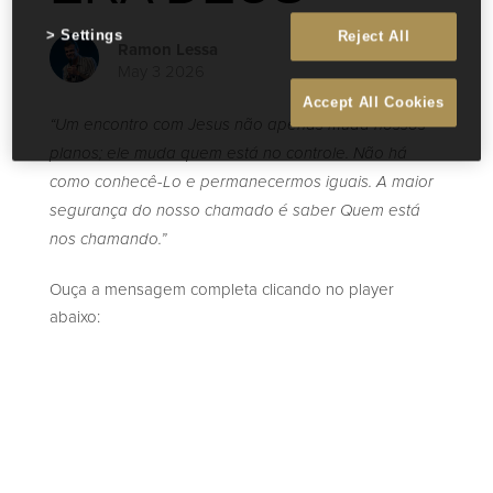
Settings
Reject All
Ramon Lessa
May 3 2026
Accept All Cookies
“Um encontro com Jesus não apenas muda nossos
planos; ele muda quem está no controle. Não há
como conhecê-Lo e permanecermos iguais. A maior
segurança do nosso chamado é saber Quem está
nos chamando.”
Ouça a mensagem completa clicando no player
abaixo: