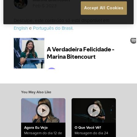
Feb 5 2023
Accept All Cookies
Desculpe, este conteúdo só está disponível em
English
e
Português do Brasil
.
You May Also Like
Agora Eu Vejo
O Que Você Vê?
Mensagem do dia 12 de
Mensagem do dia 24