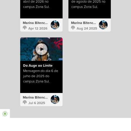
abril de 2026 no
de agosto de 2025 no
campus Zona Sul.
campus Zona Sul.
Marina Bitencourt
Marina Bitencourt
Apr 12 2026
Aug 24 2025
Do Auge ao Limite
Mensagem do dia 6 de
julho de 2025 do
campus Zona Sul.
Marina Bitencourt
Jul 6 2025