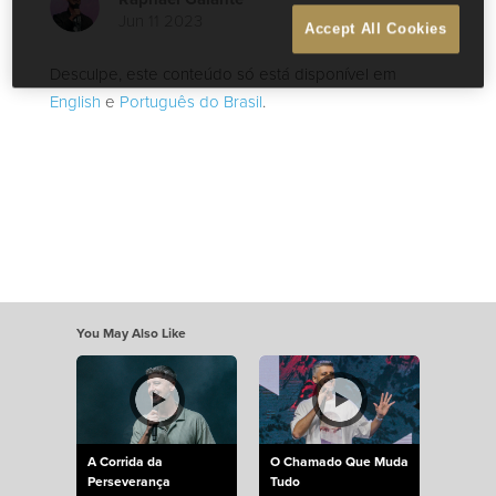
Jun 11 2023
Accept All Cookies
Desculpe, este conteúdo só está disponível em
English
e
Português do Brasil
.
You May Also Like
A Corrida da
O Chamado Que Muda
Perseverança
Tudo