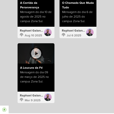
A Corrida da
O Chamado Que Muda
Perseverança
Tudo
Mensagem do dia 10 de
Mensagem do dia 6 de
agosto de 2025 no
julho de 2025 do
campus Zona Sul.
campus Zona Sul.
Raphael Galante
Raphael Galante
Aug 10 2025
Jul 6 2025
A Loucura da Fé
Mensagem do dia 09
de março de 2025 no
campus Zona Sul.
Raphael Galante
Mar 9 2025