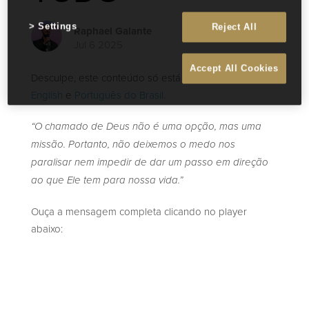
Settings
Reject All
Raphael Galante
Jul 6 2025
Accept All Cookies
Desculpe, este conteúdo só está disponível em
English
e
Português do Brasil
.
“O chamado de Deus não é uma opção, mas uma
missão. Portanto, não deixemos o medo nos
paralisar nem impedir de dar um passo em direção
ao que Ele tem para nossa vida.”
Ouça a mensagem completa clicando no player
abaixo: