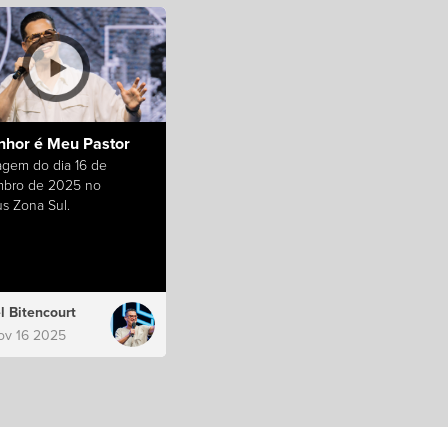
nhor é Meu Pastor
gem do dia 16 de
bro de 2025 no
s Zona Sul.
l Bitencourt
ov 16 2025