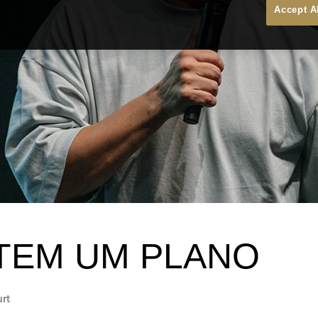
Accept A
TEM UM PLANO
urt