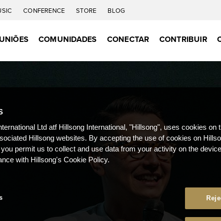
USIC
CONFERENCE
STORE
BLOG
UNIÕES
COMUNIDADES
CONECTAR
CONTRIBUIR
S
nternational Ltd atf Hillsong International, "Hillsong", uses cookies on 
ssociated Hillsong websites. By accepting the use of cookies on Hills
 you permit us to collect and use data from your activity on the devi
ance with Hillsong's Cookie Policy.
s
Reje