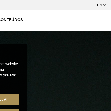
CONTEÚDOS
this website
ong
ces you use
ct All