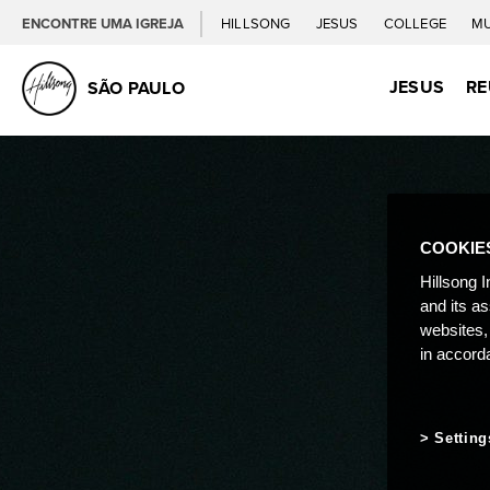
ENCONTRE UMA IGREJA
HILLSONG
JESUS
COLLEGE
M
JESUS
RE
SÃO PAULO
COOKIE
Hillsong I
and its a
websites,
in accord
Setting