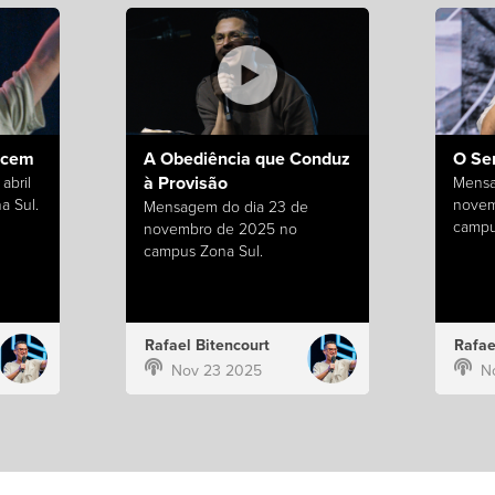
ecem
A Obediência que Conduz
O Se
à Provisão
abril
Mensa
a Sul.
novem
Mensagem do dia 23 de
campu
novembro de 2025 no
campus Zona Sul.
Rafael Bitencourt
Rafae
Nov 23 2025
N