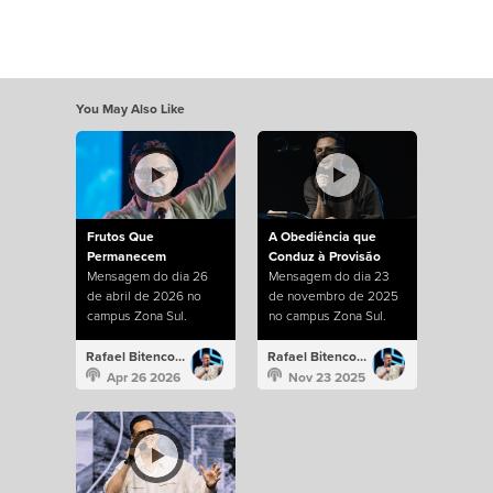
You May Also Like
Frutos Que
A Obediência que
Permanecem
Conduz à Provisão
Mensagem do dia 26
Mensagem do dia 23
de abril de 2026 no
de novembro de 2025
campus Zona Sul.
no campus Zona Sul.
Rafael Bitencourt
Rafael Bitencourt
Apr 26 2026
Nov 23 2025