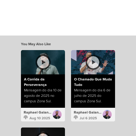
You May Also Like
A Corrida da
O Chamado Que Muda
Perseverança
Tudo
Mensagem do dia 10 de
Mensagem do dia 6 de
agosto de 2025 no
julho de 2025 do
campus Zona Sul.
campus Zona Sul.
Raphael Galante
Raphael Galante
Aug 10 2025
Jul 6 2025