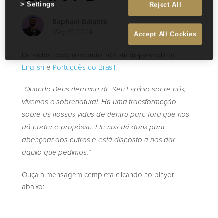
Settings
Reject All
Raphael Galante
May 19 2024
Accept All Cookies
Desculpe, este conteúdo só está disponível em
English
e
Português do Brasil
.
“Quando Deus derrama do Seu Espírito sobre nós,
vivemos o sobrenatural. Há uma transformação
sobre as nossas vidas de dentro para fora que nos
dá poder e propósito. Ele nos dá dons para
abençoar aos outros e está disposto a nos dar
aquilo que pedimos.”
Ouça a mensagem completa clicando no player
abaixo: