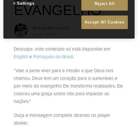
Settings
Reject All
EVANGELHO
Accept All Cookies
Rafael Bitencourt
Sep 1 2024
Desculpe, este conteúdo só está disponível em
English
e
Português do Brasil
.
“Vale a pena viver para a missão a que Deus nos
chamou. Deus tem um coração para o vulnerável, e
por meio do evangelho Ele transforma realidades. Ele
colocou uma graça sobre nós para impactar as
nações.”
Ouça a mensagem completa clicando no player
abaixo: