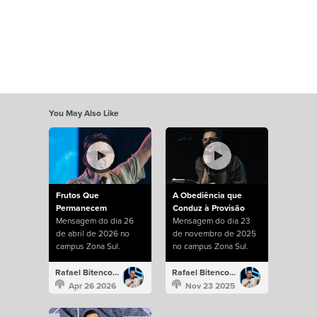
You May Also Like
Frutos Que
A Obediência que
Permanecem
Conduz à Provisão
Mensagem do dia 26
Mensagem do dia 23
de abril de 2026 no
de novembro de 2025
campus Zona Sul.
no campus Zona Sul.
Rafael Bitencourt
Rafael Bitencourt
Apr 26 2026
Nov 23 2025