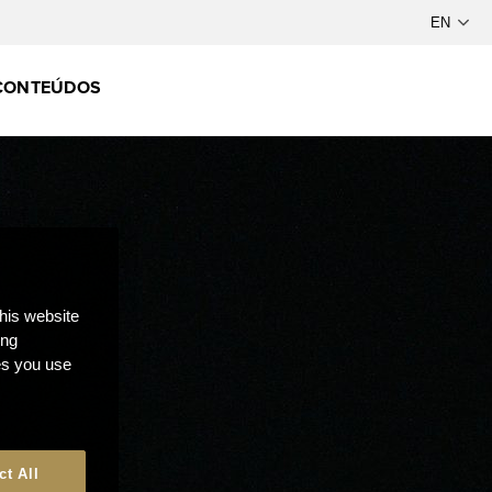
CONTEÚDOS
this website
ong
ces you use
ct All