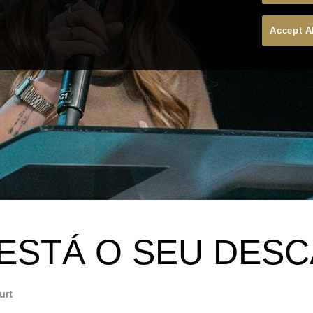
Accept A
ESTÁ O SEU DES
urt