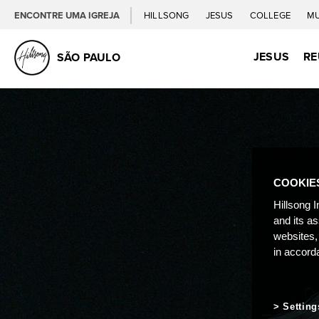
ENCONTRE UMA IGREJA
HILLSONG
JESUS
COLLEGE
M
JESUS
RE
SÃO PAULO
COOKIE
Hillsong I
and its a
websites,
in accord
Setting