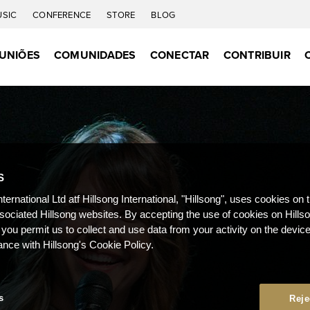
USIC
CONFERENCE
STORE
BLOG
UNIÕES
COMUNIDADES
CONECTAR
CONTRIBUIR
S
nternational Ltd atf Hillsong International, "Hillsong", uses cookies on 
ssociated Hillsong websites. By accepting the use of cookies on Hills
 you permit us to collect and use data from your activity on the devi
ance with Hillsong's Cookie Policy.
s
Reje