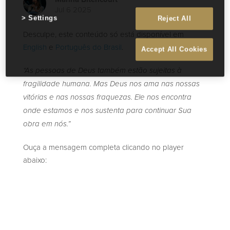
Jul 6 2025
Settings
Reject All
Desculpe, este conteúdo só está disponível em
English
e
Português do Brasil
.
Accept All Cookies
“As pessoas de Deus também estão sujeitas à
fragilidade humana. Mas Deus nos ama nas nossas
vitórias e nas nossas fraquezas. Ele nos encontra
onde estamos e nos sustenta para continuar Sua
obra em nós.”
Ouça a mensagem completa clicando no player
abaixo: