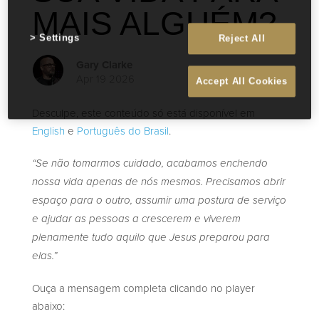
MAIS ALGUÉM?
Settings
Reject All
Gary Clarke
Apr 19 2026
Accept All Cookies
Desculpe, este conteúdo só está disponível em
English
e
Português do Brasil
.
“Se não tomarmos cuidado, acabamos enchendo
nossa vida apenas de nós mesmos. Precisamos abrir
espaço para o outro, assumir uma postura de serviço
e ajudar as pessoas a crescerem e viverem
plenamente tudo aquilo que Jesus preparou para
elas.”
Ouça a mensagem completa clicando no player
abaixo: