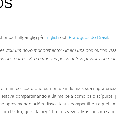
OS
l enbart tillgänglig på
English
och
Português do Brasil
.
 lhes dou um novo mandamento: Amem uns aos outros. As
s aos outros. Seu amor uns pelos outros provará ao m
tem um contexto que aumenta ainda mais sua importânci
 estava compartilhando a última ceia como os discípulos, 
se aproximando. Além disso, Jesus compartilhou aquela 
ém com Pedro, que iria negá-Lo três vezes. Mas mesmo sabe