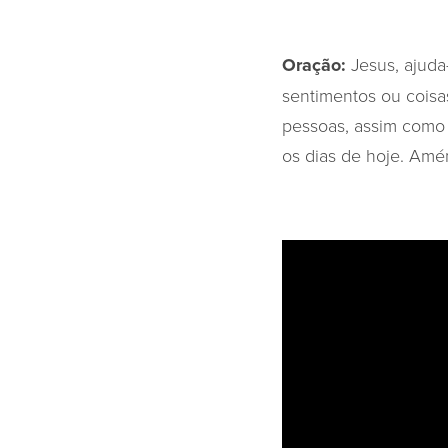
Oração:
Jesus, ajuda
sentimentos ou coisa
pessoas, assim como 
os dias de hoje. Amé