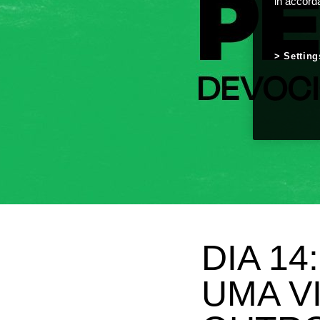
in accord
Setting
DIA 1
UMA V