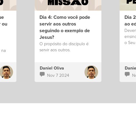
ue
Dia 4: Como você pode
Dia 
r ou
servir aos outros
ao ed
seguindo o exemplo de
Devem
ensin
Jesus?
o Seu
O propósito do discípulo é
servir aos outros.
 na
Daniel Oliva
Danie
Nov 7 2024
N