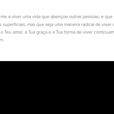
-me a viver uma vida que abençoe outras pessoas, e que
s superficiais, mas que seja uma maneira radical de viver
o Teu amor, a Tua graça e a Tua forma de viver continu
m.