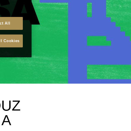
ct All
ll Cookies
DUZ
 A