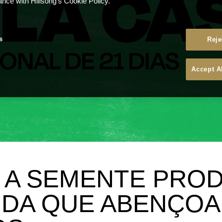
ance with Hillsong's Cookie Policy.
s
Reje
Accept A
4: A SEMENTE PRO
IDA QUE ABENÇOA