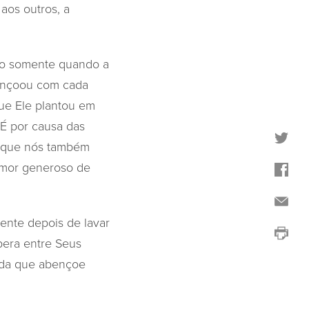
aos outros, a
não somente quando a
bençoou com cada
ue Ele plantou em
É por causa das
, que nós também
amor generoso de
nte depois de lavar
pera entre Seus
ida que abençoe