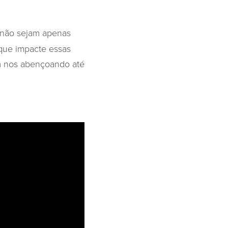
 não sejam apenas
 que impacte essas
am nos abençoando até