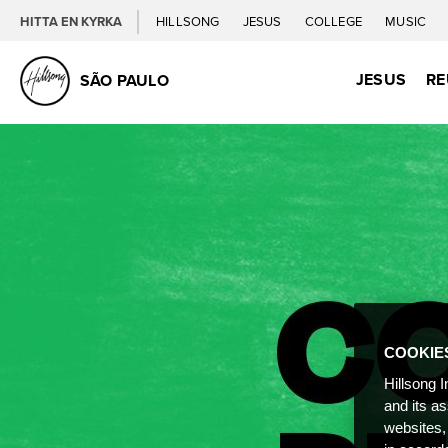
HITTA EN KYRKA
HILLSONG
JESUS
COLLEGE
MUSIC
JESUS
RE
SÃO PAULO
COOKIE
Hillsong I
and its a
websites,