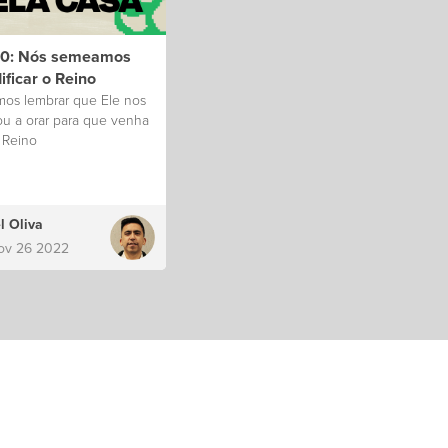
20: Nós semeamos
ificar o Reino
os lembrar que Ele nos
ou a orar para que venha
 Reino
l Oliva
ov 26 2022