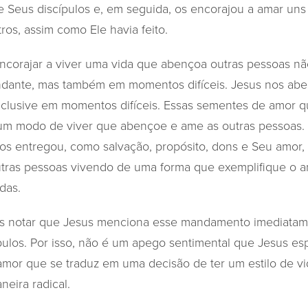
e Seus discípulos e, em seguida, os encorajou a amar uns 
os, assim como Ele havia feito.
encorajar a viver uma vida que abençoa outras pessoas 
ndante, mas também em momentos difíceis. Jesus nos a
nclusive em momentos difíceis. Essas sementes de amor q
um modo de viver que abençoe e ame as outras pessoas. 
os entregou, como salvação, propósito, dons e Seu amor
tras pessoas vivendo de uma forma que exemplifique o 
das.
os notar que Jesus menciona esse mandamento imediatame
pulos. Por isso, não é um apego sentimental que Jesus es
mor que se traduz em uma decisão de ter um estilo de v
eira radical.