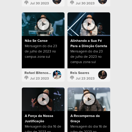
Jul 30 2023
Jul 30 2023
Não Se Canse
Alinhando a Sua Fé
Mensagem do dia 23
Para a Direção Correta
de julho de 2023 no
Mensagem do dia 23
campus zona sul
de julho de 2023 no
campus zona sul
Rafael Bitencourt
Reis Soares
Jul 23 2023
Jul 23 2023
A Força da Nossa
A Recompensa da
Justificação
Graça
Mensagem do dia 16 de
Mensagem do dia 16 de
julho de 2023 no
julho de 2023 no