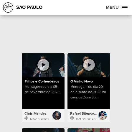
SÃO PAULO
MENU
Filhos e Co-herdeiros
O Vinho Novo
Mensagem do dia 05
Mensagem do dia 29
de novembro de 2023.
de outubro de 2023 no
campus Zona Sul.
Chris Mendez
Rafael Bitencourt
Nov 5 2023
Oct 29 2023