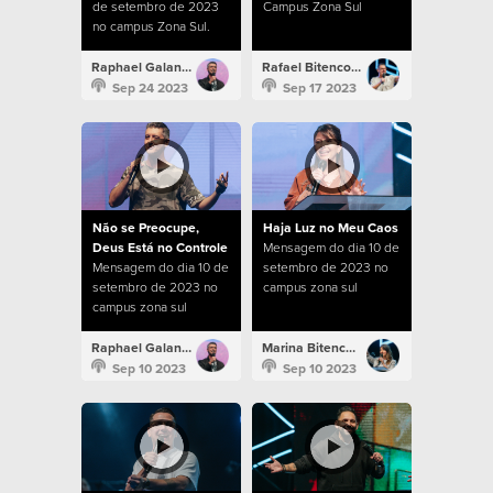
de setembro de 2023
Campus Zona Sul
no campus Zona Sul.
Raphael Galante
Rafael Bitencourt
Sep 24 2023
Sep 17 2023
Não se Preocupe,
Haja Luz no Meu Caos
Deus Está no Controle
Mensagem do dia 10 de
Mensagem do dia 10 de
setembro de 2023 no
setembro de 2023 no
campus zona sul
campus zona sul
Raphael Galante
Marina Bitencourt
Sep 10 2023
Sep 10 2023