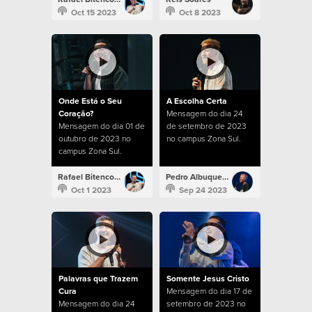
Oct 15 2023
Oct 8 2023
Onde Está o Seu
A Escolha Certa
Coração?
Mensagem do dia 24
Mensagem do dia 01 de
de setembro de 2023
outubro de 2023 no
no campus Zona Sul.
campus Zona Sul.
Rafael Bitencourt
Pedro Albuquerque
Oct 1 2023
Sep 24 2023
Palavras que Trazem
Somente Jesus Cristo
Cura
Mensagem do dia 17 de
Mensagem do dia 24
setembro de 2023 no