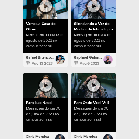
Vamos a Casa do
Silenciando a Voz do
Oleiro
Medo e da Intimidação
Mensagem do dia 13 de
Mensagem do dia 6 de
agosto de 2023 no
agosto de 2023 no
campus zona sul
campus zona sul
Rafael Bitencourt
Raphael Galante
Aug 13 2023
Aug 6 2023
Para Isso Nasci
Para Onde Você Vai?
Mensagem do dia 30
Mensagem do dia 30
de julho de 2023 no
de julho de 2023 no
campus zona sul
campus zona sul
Chris Mendez
Chris Mendez