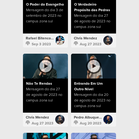
O Poder do Evangelho
O Verdadeiro
Mensagem do dia 3 de
Propósito das Pedras
setembro de 2023 no
Mensagem do dia 27
campus zona sul
de agosto de 2023 no
campus zona sul
Rafael Bitencourt
Chris Mendez
Sep 3 2023
Aug 27 2023
Não Te Rendas
Entrando Em Um
Mensagem do dia 27
Outro Nível
de agosto de 2023 no
Mensagem do dia 20
campus zona sul
de agosto de 2023 no
campus zona sul
Chris Mendez
Pedro Albuquerque
Aug 27 2023
Aug 20 2023