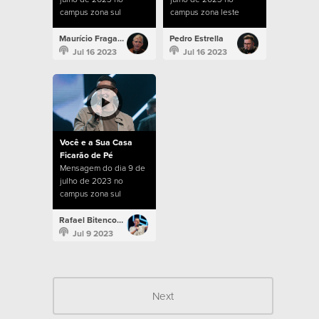
campus zona sul
campus zona leste
Maurício Fragale
Pedro Estrella
Jul 16 2023
Jul 16 2023
Você e a Sua Casa
Ficarão de Pé
Mensagem do dia 9 de
julho de 2023 no
campus zona sul
Rafael Bitencourt
Jul 9 2023
Next