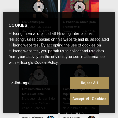
Em Construção
O Poder da Graça para
COOKIES
Mensagem do dia 22
Transformar
de outubro de 2023 no
Mensagem do dia 15 de
Hillsong International Ltd atf Hillsong International,
campus Zona Sul.
outubro de 2023 no
"Hillsong", uses cookies on this website and its associated
campus Zona Sul.
Hillsong websites. By accepting the use of cookies on
Tim Douglass
Raphael Galante
Hillsong websites, you permit us to collect and use data
Oct 22 2023
Oct 15 2023
from your activity on the devices you use in accordance
with Hillsong's Cookie Policy.
Settings
Reject All
Um Caminho Ainda
Como Enxergar Melhor
Mais Excelente
Aquilo que Estamos
Mensagem do dia 15 de
Vendo
Accept All Cookies
outubro de 2023 no
Mensagem do dia 08
campus Zona Sul.
de outubro de 2023 no
campus Zona Sul.
Rafael Bitencourt
Reis Soares