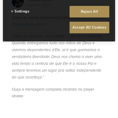
Apr 26 2026
Settings
Reject All
Tyvärr är denna artikel enbart tillgänglig på
English
och
Português do Brasil
.
Accept All Cookies
“Viver no controle, na verdade, é perder o controle.
Quando entregamos tudo nas mãos de Deus e
vivemos dependentes d’Ele, aí é que ganhamos a
verdadeira liberdade. Deus nos chama a viver uma
vida tendo a certeza de que Ele é o nosso Pai e
sempre teremos um lugar pra voltar, independente
do que aconteça.”
Ouça a mensagem completa clicando no player
abaixo: