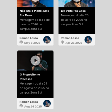
Não Era o Plano, Mas
De Volta Pra Casa
Era Deus
Mensagem do dia 26
Mensagem do dia 3 de
de abril de 2026 no
maio de 2026 no
campus Zona Sul.
campus Zona Sul.
Ramon Lessa
Ramon Lessa
May 3 2026
Apr 26 2026
O Propósito no
Processo
Mensagem do dia 24
de agosto de 2025 no
campus Zona Sul.
Ramon Lessa
Aug 24 2025