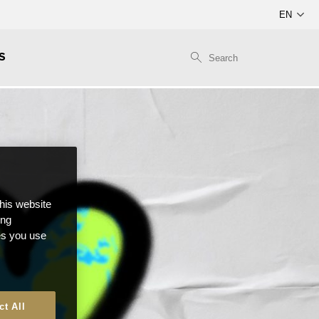
S
this website
ong
ces you use
ct All