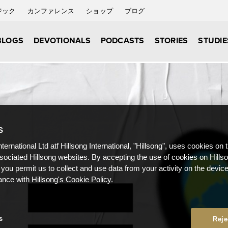
ジック
カンファレンス
ショップ
ブログ
BLOGS
DEVOTIONALS
PODCASTS
STORIES
STUDIE
S
nternational Ltd atf Hillsong International, "Hillsong", uses cookies on 
ssociated Hillsong websites. By accepting the use of cookies on Hills
 you permit us to collect and use data from your activity on the devi
ance with Hillsong's Cookie Policy.
s
Reje