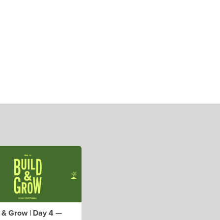
 & Grow | Day 4 —