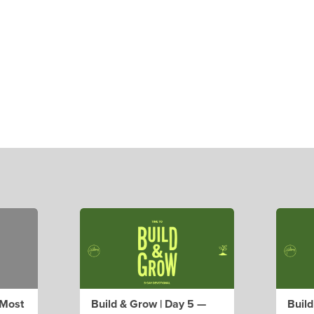
 Most
Build & Grow | Day 5 —
Build