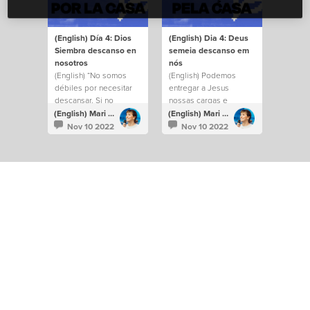
(English) Día 4: Dios
(English) Dia 4: Deus
Siembra descanso en
semeia descanso em
nosotros
nós
(English) “No somos
(English) Podemos
débiles por necesitar
entregar a Jesus
descansar. Si no
nossas cargas e
encontramos descanso
experimentar um
(English) Mari Annacondia
(English) Mari Annacondia
para nuestro cuerpo y
descanso.
Nov 10 2022
Nov 10 2022
alma, será difícil
disfrutar la vida que
Dios nos dio y sus
bendiciones. Pero
podemos entregarle a
Jesús nuestras cargas y
experimentar un
descanso más
profundo”.