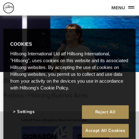
MENU
COOKIES
Hillsong International Ltd atf Hillsong International,
"Hillsong", uses cookies on this website and its associated
Hillsong websites. By accepting the use of cookies on
Hillsong websites, you permit us to collect and use data
(English) Mari Annacondia
from your activity on the devices you use in accordance
with Hillsong's Cookie Policy.
Pastora - Hillsong Buenos Aires
Settings
Reject All
Latest From (English) Mari Annacondia
Accept All Cookies