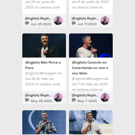
dia 25 de junho de
dia 11 de junho de 2023
2023 no campus zona
no campus zona sul
sul
(English) Raphael Galante
(English) Raphael Galante
Jun 25 2023
Jun 11 2023
(English) Não Perca o
(English) Conecte-se:
Foco
Conectando-se com o
(English) Mensagem do
seu Valor
dia 28 de maio de
(English) Mensagem do
2023 no campus zona
dia 7 de maio de 2023
sul
no campus zona sul
(English) Raphael Galante
(English) Raphael Galante
May 28 2023
May 7 2023