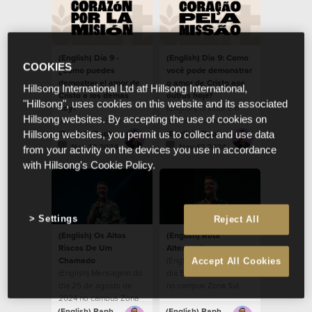
(English) Día 9 -
(English) Dia 9: Como
COOKIES
¿Cómo puedes
você pode demonstrar
demostrar el amor de
o amor de Cristo aos
Hillsong International Ltd atf Hillsong International,
Cristo a los demás
outros hoje?
"Hillsong", uses cookies on this website and its associated
hoy?
(English) O amor é o
Hillsong websites. By accepting the use of cookies on
(English) Día 9 de 21, de
fundamento de uma
nuestros devocionales,
comunidade saudável.
(English) Raphael Galante
(English) Raphael Galante
Hillsong websites, you permit us to collect and use data
durante la temporada
Nov 12 2024
Nov 12 2024
from your activity on the devices you use in accordance
de Corazón por la
with Hillsong's Cookie Policy.
Misión 2024.
Settings
Reject All
(English) Os Altos
(English) Rota
Riscos De Um
Alteranativa
Chamado
(English) Mensagem do
Accept All Cookies
(English) Mensagem do
dia 5 de maio de 2024
dia 25 de agosto de
no campus Zona Sul.
2024 no campus Zona
Sul.
(English) Raphael Galante
(English) Raphael Galante