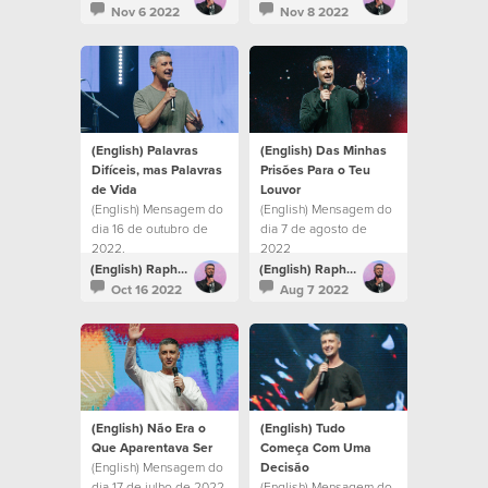
amarmos a Deus, Ele
Nov 6 2022
Nov 8 2022
nos amou.
(English) Palavras
(English) Das Minhas
Difíceis, mas Palavras
Prisões Para o Teu
de Vida
Louvor
(English) Mensagem do
(English) Mensagem do
dia 16 de outubro de
dia 7 de agosto de
2022.
2022
(English) Raphael Galante
(English) Raphael Galante
Oct 16 2022
Aug 7 2022
(English) Não Era o
(English) Tudo
Que Aparentava Ser
Começa Com Uma
(English) Mensagem do
Decisão
dia 17 de julho de 2022
(English) Mensagem do