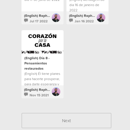
dia 16 de janeiro de
2022
(English) Raphael Galante
(English) Raphael Galante
Jul 17 2022
Jan 16 2022
(English) Día 8 -
Pensamientos
restaurados
(English) Él tiene planes
para hacerte prosperar,
para darte esperanza y
un futuro. No dejes que
(English) Raphael Galante
tus pensamientos
Nov 15 2021
vaguen por el valle de
la desesperación.
Next