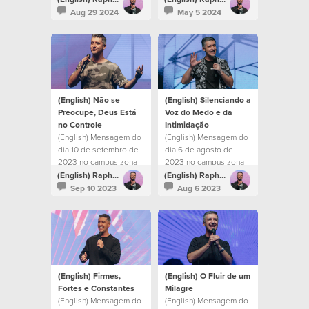
Aug 29 2024
May 5 2024
(English) Não se
(English) Silenciando a
Preocupe, Deus Está
Voz do Medo e da
no Controle
Intimidação
(English) Mensagem do
(English) Mensagem do
dia 10 de setembro de
dia 6 de agosto de
2023 no campus zona
2023 no campus zona
sul
sul
(English) Raphael Galante
(English) Raphael Galante
Sep 10 2023
Aug 6 2023
(English) Firmes,
(English) O Fluir de um
Fortes e Constantes
Milagre
(English) Mensagem do
(English) Mensagem do