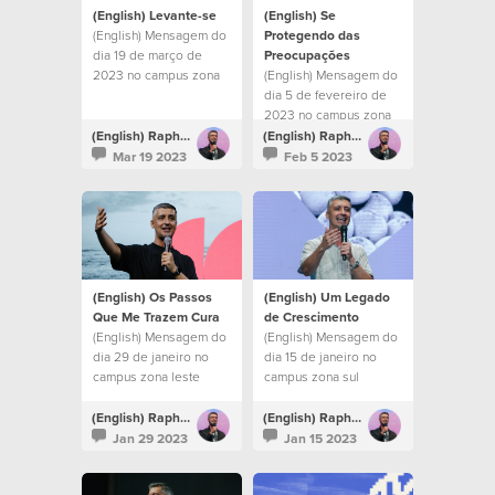
(English) Levante-se
(English) Se
(English) Mensagem do
Protegendo das
dia 19 de março de
Preocupações
2023 no campus zona
(English) Mensagem do
sul
dia 5 de fevereiro de
2023 no campus zona
sul
(English) Raphael Galante
(English) Raphael Galante
Mar 19 2023
Feb 5 2023
(English) Os Passos
(English) Um Legado
Que Me Trazem Cura
de Crescimento
(English) Mensagem do
(English) Mensagem do
dia 29 de janeiro no
dia 15 de janeiro no
campus zona leste
campus zona sul
(English) Raphael Galante
(English) Raphael Galante
Jan 29 2023
Jan 15 2023