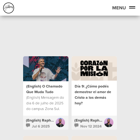
MENU
(English) O Chamado
Día 9: ¿Cómo podés
Que Muda Tudo
demostrar el amor de
(English) Mensagem do
Cristo a los demás
dia 6 de julho de 2025
hoy?
do campus Zona Sul.
(English) Raphael Galante
(English) Raphael Galante
Jul 6 2025
Nov 12 2024