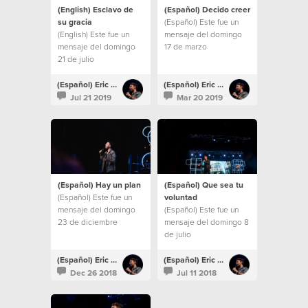
(English) Esclavo de
(Español) Decido creer
su gracia
(Español) Este fue un
(English) Este fue un
mensaje del domingo
mensaje del domingo
17 de marzo
21 de julio
(Español) Eric Mole
(Español) Eric Mole
Jul 21 2019
Mar 20 2019
(Español) Hay un plan
(Español) Que sea tu
(Español) Este fue un
voluntad
mensaje del domingo
(Español) Este fue un
23 de diciembre
mensaje del domingo 8
de julio
(Español) Eric Mole
(Español) Eric Mole
Dec 26 2018
Jul 11 2018