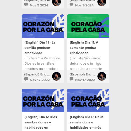
de Corazón por la
Nov 9 2024
Nov 9 2024
Misión 2024.
(English) Día 11 - La
(English) Dia 11: A
semilla produce
semente produz
creatividad
criatividade
(English) “La Palabra de
(English) Não vamos
Dios es la semilla en
deixar que o inimigo
nosotros que produce
nos roube a semente
creatividad y nuevos
daquilo que Deus falou.
(Español) Eric Mole
(Español) Eric Mole
niveles de fe para
Nov 17 2022
Nov 17 2022
enfrentar desafíos en
los que seremos
animados e inspirados
cada vez más. No
dejemos que el
enemigo nos robe la
semilla de lo que Dios
(English) Día 6: Dios
(English) Dia 6: Deus
ha dicho”.
siembra dones y
semeia dons e
habilidades en
habilidades em nós