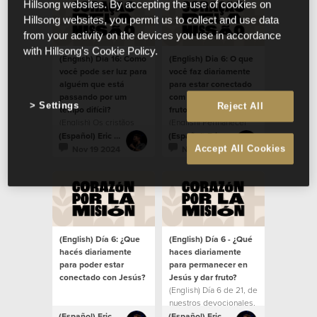
Hillsong websites. By accepting the use of cookies on
Hillsong websites, you permit us to collect and use data
from your activity on the devices you use in accordance
with Hillsong's Cookie Policy.
(English) Dia 16: Como
(English) Dia 6: O que
você pode ser luz para
você faz diariamente
alguém que está
para estar conectado
passando por um
com Jesus e poder dar
Settings
Reject All
tempo difícil?
frutos?
(English) Os cristãos
(English) Permanecer
como luz na sociedade.
em Cristo para dar
(Español) Eric Mole
(Español) Eric Mole
frutos.
Nov 19 2024
Nov 9 2024
Accept All Cookies
(English) Día 6: ¿Que
(English) Día 6 - ¿Qué
hacés diariamente
haces diariamente
para poder estar
para permanecer en
conectado con Jesús?
Jesús y dar fruto?
(English) Día 6 de 21, de
nuestros devocionales,
durante la temporada
(Español) Eric Mole
(Español) Eric Mole