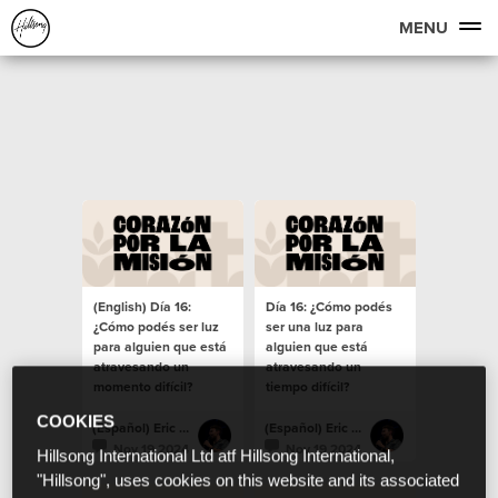
MENU
(English) Día 16:
Día 16: ¿Cómo podés
¿Cómo podés ser luz
ser una luz para
para alguien que está
alguien que está
atravesando un
atravesando un
momento difícil?
tiempo difícil?
COOKIES
(Español) Eric Mole
(Español) Eric Mole
Nov 19 2024
Nov 19 2024
Hillsong International Ltd atf Hillsong International,
"Hillsong", uses cookies on this website and its associated