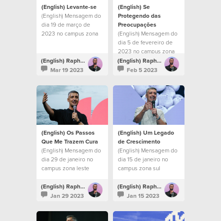
(English) Levante-se
(English) Se
(English) Mensagem do
Protegendo das
dia 19 de março de
Preocupações
2023 no campus zona
(English) Mensagem do
sul
dia 5 de fevereiro de
2023 no campus zona
sul
(English) Raphael Galante
(English) Raphael Galante
Mar 19 2023
Feb 5 2023
(English) Os Passos
(English) Um Legado
Que Me Trazem Cura
de Crescimento
(English) Mensagem do
(English) Mensagem do
dia 29 de janeiro no
dia 15 de janeiro no
campus zona leste
campus zona sul
(English) Raphael Galante
(English) Raphael Galante
Jan 29 2023
Jan 15 2023