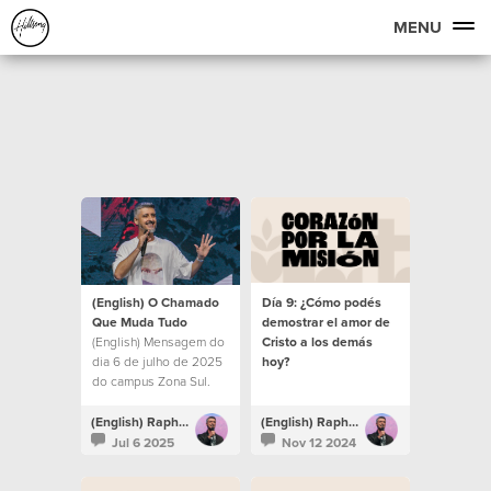
MENU
(English) O Chamado
Día 9: ¿Cómo podés
Que Muda Tudo
demostrar el amor de
(English) Mensagem do
Cristo a los demás
dia 6 de julho de 2025
hoy?
do campus Zona Sul.
(English) Raphael Galante
(English) Raphael Galante
Jul 6 2025
Nov 12 2024