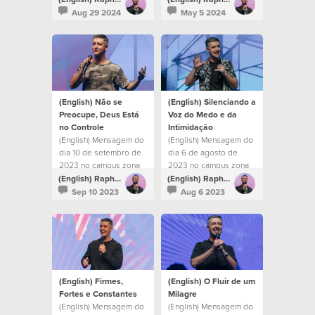
Aug 29 2024
May 5 2024
(English) Não se
(English) Silenciando a
Preocupe, Deus Está
Voz do Medo e da
no Controle
Intimidação
(English) Mensagem do
(English) Mensagem do
dia 10 de setembro de
dia 6 de agosto de
2023 no campus zona
2023 no campus zona
sul
sul
(English) Raphael Galante
(English) Raphael Galante
Sep 10 2023
Aug 6 2023
(English) Firmes,
(English) O Fluir de um
Fortes e Constantes
Milagre
(English) Mensagem do
(English) Mensagem do