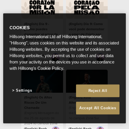
(English) Día 9 -
(English) Dia 9: Como
COOKIES
¿Cómo puedes
você pode demonstrar
demostrar el amor de
o amor de Cristo aos
Hillsong International Ltd atf Hillsong International,
Cristo a los demás
outros hoje?
"Hillsong", uses cookies on this website and its associated
hoy?
(English) O amor é o
Hillsong websites. By accepting the use of cookies on
(English) Día 9 de 21, de
fundamento de uma
nuestros devocionales,
comunidade saudável.
(English) Raphael Galante
(English) Raphael Galante
Hillsong websites, you permit us to collect and use data
durante la temporada
Nov 12 2024
Nov 12 2024
from your activity on the devices you use in accordance
de Corazón por la
with Hillsong's Cookie Policy.
Misión 2024.
Settings
Reject All
(English) Os Altos
(English) Rota
Riscos De Um
Alteranativa
Chamado
(English) Mensagem do
Accept All Cookies
(English) Mensagem do
dia 5 de maio de 2024
dia 25 de agosto de
no campus Zona Sul.
2024 no campus Zona
Sul.
(English) Raphael Galante
(English) Raphael Galante