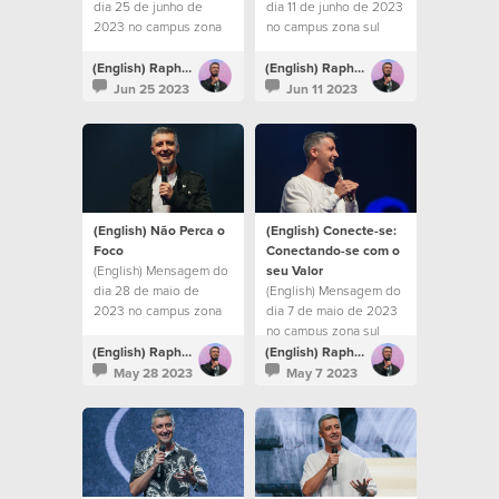
dia 25 de junho de
dia 11 de junho de 2023
2023 no campus zona
no campus zona sul
sul
(English) Raphael Galante
(English) Raphael Galante
Jun 25 2023
Jun 11 2023
(English) Não Perca o
(English) Conecte-se:
Foco
Conectando-se com o
(English) Mensagem do
seu Valor
dia 28 de maio de
(English) Mensagem do
2023 no campus zona
dia 7 de maio de 2023
sul
no campus zona sul
(English) Raphael Galante
(English) Raphael Galante
May 28 2023
May 7 2023