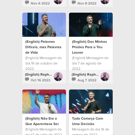
amarmos a Deus, Ele
Nov 6 2022
Nov 8 2022
nos amou.
(English) Palavras
(English) Das Minhas
Difíceis, mas Palavras
Prisões Para o Teu
de Vida
Louvor
(English) Mensagem do
(English) Mensagem do
dia 16 de outubro de
dia 7 de agosto de
2022.
2022
(English) Raphael Galante
(English) Raphael Galante
Oct 16 2022
Aug 7 2022
(English) Não Era o
Tudo Começa Com
Que Aparentava Ser
Uma Decisão
(English) Mensagem do
Mensagem do dia 16 de
dia 17 de julho de 2022
janeiro de 2022