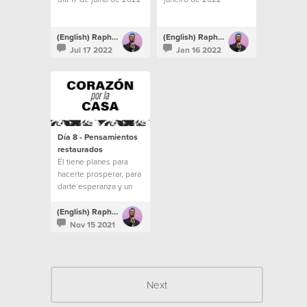
(English) Raphael Galante
(English) Raphael Galante
Jul 17 2022
Jan 16 2022
Día 8 - Pensamientos
restaurados
Él tiene planes para
hacerte prosperar, para
darte esperanza y un
futuro. No dejes que tus
pensamientos vaguen
(English) Raphael Galante
por el valle de la
Nov 15 2021
desesperación.
Next