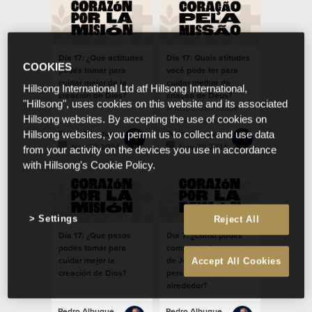
Día 17: ¿Qué actitudes
Dia 17: Quais atitudes
COOKIES
podés tomar para
você pode ter para
cuidar mejor de la
cuidar melhor da
Hillsong International Ltd atf Hillsong International,
creación de Dios?
criação de Deus?
"Hillsong", uses cookies on this website and its associated
A responsabilidade
Hillsong websites. By accepting the use of cookies on
cristã de cuidar do
meio ambiente.
Pedro Albuquerque
Pedro Albuquerque
Hillsong websites, you permit us to collect and use data
Nov 20 2024
Nov 20 2024
from your activity on the devices you use in accordance
with Hillsong's Cookie Policy.
Settings
Reject All
Día 17: ¿Qué pasos
Día 7: ¿Cómo podés
podés tomar para
compartir el mensaje
cuidar mejor la
de Jesús con las
Accept All Cookies
creación de Dios?
personas a tu
alrededor?
Pedro Albuquerque
Pedro Albuquerque