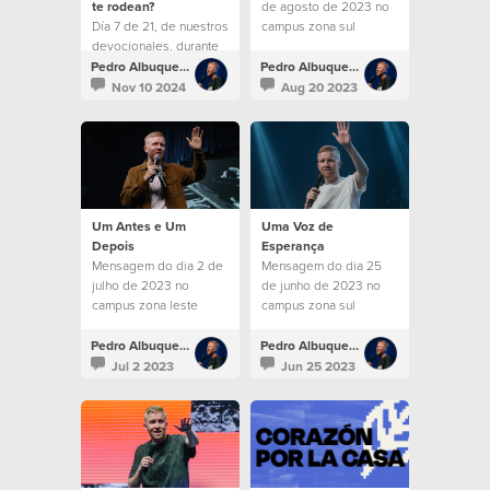
te rodean?
de agosto de 2023 no
Día 7 de 21, de nuestros
campus zona sul
devocionales, durante
la temporada de
Pedro Albuquerque
Pedro Albuquerque
Corazón por la Misión
Nov 10 2024
Aug 20 2023
2024.
Um Antes e Um
Uma Voz de
Depois
Esperança
Mensagem do dia 2 de
Mensagem do dia 25
julho de 2023 no
de junho de 2023 no
campus zona leste
campus zona sul
Pedro Albuquerque
Pedro Albuquerque
Jul 2 2023
Jun 25 2023