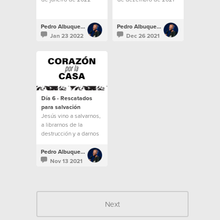
Pedro Albuquerque
Pedro Albuquerque
Jan 23 2022
Dec 26 2021
Día 6 - Rescatados
para salvación
Jesús vino a salvarnos,
a librarnos de la
destrucción y a darnos
una vida eterna.
Pedro Albuquerque
Nov 13 2021
Next