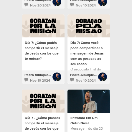
Nov 20 2024
Nov 10 2024
Día 7: ¿Cómo podés
Dia 7: Como você
compartir el mensaje
pode compartilhar a
de Jesús con los que
mensagem de Jesus
te rodean?
com as pessoas ao
seu redor?
O propósito final do
discípulo é fazer
Pedro Albuquerque
Pedro Albuquerque
discípulos.
Nov 10 2024
Nov 10 2024
Día 7 - ¿Cómo puedes
Entrando Em Um
compartir el mensaje
Outro Nível
de Jesús con los que
Mensagem do dia 20