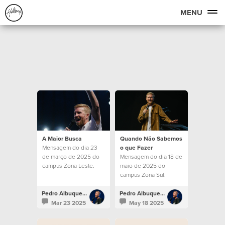
MENU
A Maior Busca
Quando Não Sabemos
Mensagem do dia 23
o que Fazer
de março de 2025 do
Mensagem do dia 18 de
campus Zona Leste.
maio de 2025 do
campus Zona Sul.
Pedro Albuquerque
Pedro Albuquerque
Mar 23 2025
May 18 2025