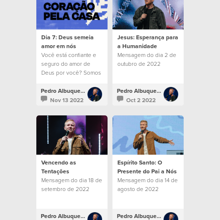
solo en él somos
capaces de amar a las
personas que nos
rodean”.
Dia 7: Deus semeia
Jesus: Esperança para
amor em nós
a Humanidade
Você está confiante e
Mensagem do dia 2 de
seguro do amor de
outubro de 2022
Deus por você? Somos
chamados a aceitar
este amor diariamente.
Pedro Albuquerque
Pedro Albuquerque
Nov 13 2022
Oct 2 2022
Vencendo as
Espírito Santo: O
Tentações
Presente do Pai a Nós
Mensagem do dia 18 de
Mensagem do dia 14 de
setembro de 2022
agosto de 2022
Pedro Albuquerque
Pedro Albuquerque