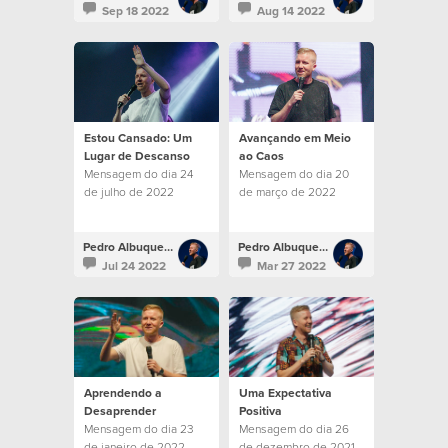
Sep 18 2022
Aug 14 2022
Estou Cansado: Um
Avançando em Meio
Lugar de Descanso
ao Caos
Mensagem do dia 24
Mensagem do dia 20
de julho de 2022
de março de 2022
Pedro Albuquerque
Pedro Albuquerque
Jul 24 2022
Mar 27 2022
Aprendendo a
Uma Expectativa
Desaprender
Positiva
Mensagem do dia 23
Mensagem do dia 26
de janeiro de 2022
de dezembro de 2021