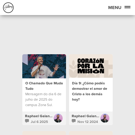
MENU
O Chamado Que Muda
Día 9: ¿Cómo podés
Tudo
demostrar el amor de
Mensagem do dia 6 de
Cristo a los demás
julho de 2025 do
hoy?
campus Zona Sul.
Raphael Galante
Raphael Galante
Jul 6 2025
Nov 12 2024