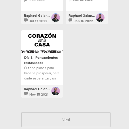
Raphael Galante
Raphael Galante
Jul 17 2022
Jan 16 2022
Día 8 - Pensamientos
restaurados
Él tiene planes para
hacerte prosperar, para
darte esperanza y un
futuro. No dejes que tus
pensamientos vaguen
Raphael Galante
por el valle de la
Nov 15 2021
desesperación.
Next