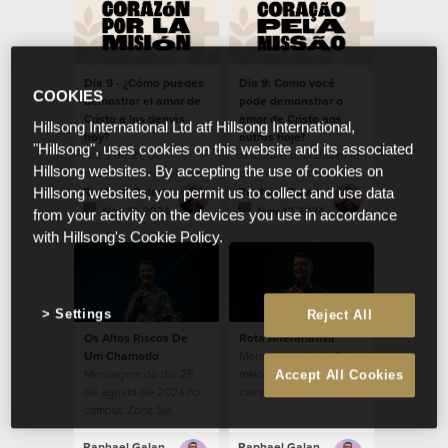
Día 9 - ¿Cómo puedes
Dia 9: Como você
COOKIES
demostrar el amor de
pode demonstrar o
Cristo a los demás
amor de Cristo aos
Hillsong International Ltd atf Hillsong International,
hoy?
outros hoje?
"Hillsong", uses cookies on this website and its associated
Día 9 de 21, de
O amor é o fundamento
Hillsong websites. By accepting the use of cookies on
nuestros devocionales,
de uma comunidade
durante la temporada
saudável.
Raphael Galante
Raphael Galante
Hillsong websites, you permit us to collect and use data
de Corazón por la
Nov 12 2024
Nov 12 2024
from your activity on the devices you use in accordance
Misión 2024.
with Hillsong's Cookie Policy.
Settings
Reject All
Os Altos Riscos De
Rota Alteranativa
Um Chamado
Mensagem do dia 5 de
Mensagem do dia 25
maio de 2024 no
Accept All Cookies
de agosto de 2024 no
campus Zona Sul.
campus Zona Sul.
Raphael Galante
Raphael Galante