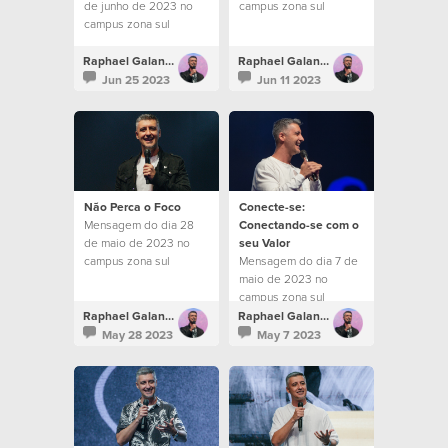
de junho de 2023 no
campus zona sul
campus zona sul
Raphael Galante
Raphael Galante
Jun 25 2023
Jun 11 2023
Não Perca o Foco
Conecte-se:
Mensagem do dia 28
Conectando-se com o
de maio de 2023 no
seu Valor
campus zona sul
Mensagem do dia 7 de
maio de 2023 no
campus zona sul
Raphael Galante
Raphael Galante
May 28 2023
May 7 2023