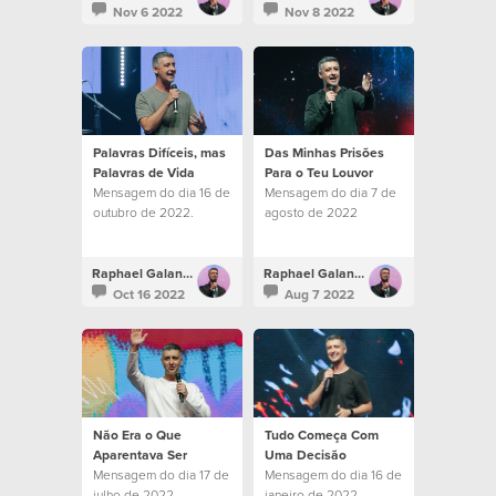
Nov 6 2022
Nov 8 2022
Palavras Difíceis, mas
Das Minhas Prisões
Palavras de Vida
Para o Teu Louvor
Mensagem do dia 16 de
Mensagem do dia 7 de
outubro de 2022.
agosto de 2022
Raphael Galante
Raphael Galante
Oct 16 2022
Aug 7 2022
Não Era o Que
Tudo Começa Com
Aparentava Ser
Uma Decisão
Mensagem do dia 17 de
Mensagem do dia 16 de
julho de 2022
janeiro de 2022