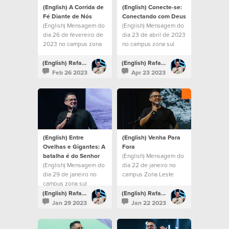
(English) A Corrida de
(English) Conecte-se:
Fé Diante de Nós
Conectando com Deus
(English) Mensagem do
(English) Mensagem do
dia 26 de fevereiro de
dia 23 de abril de 2023
2023 no campus zona
no campus zona sul
sul
(English) Rafael Bitencourt
(English) Rafael Bitencourt
Feb 26 2023
Apr 23 2023
(English) Entre
(English) Venha Para
Ovelhas e Gigantes: A
Fora
batalha é do Senhor
(English) Mensagem do
(English) Mensagem do
dia 22 de janeiro no
dia 29 de janeiro no
campus Zona Leste
campus zona sul
(English) Rafael Bitencourt
(English) Rafael Bitencourt
Jan 29 2023
Jan 22 2023