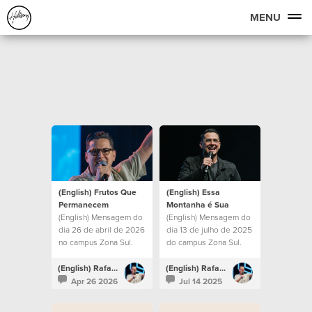
MENU
(English) Frutos Que
(English) Essa
Permanecem
Montanha é Sua
(English) Mensagem do
(English) Mensagem do
dia 26 de abril de 2026
dia 13 de julho de 2025
no campus Zona Sul.
do campus Zona Sul.
(English) Rafael Bitencourt
(English) Rafael Bitencourt
Apr 26 2026
Jul 14 2025