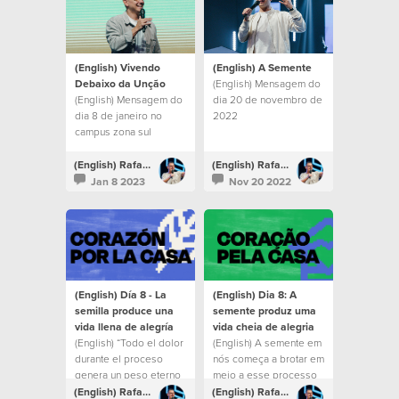
(English) Vivendo
(English) A Semente
Debaixo da Unção
(English) Mensagem do
(English) Mensagem do
dia 20 de novembro de
dia 8 de janeiro no
2022
campus zona sul
(English) Rafael Bitencourt
(English) Rafael Bitencourt
Jan 8 2023
Nov 20 2022
(English) Día 8 - La
(English) Dia 8: A
semilla produce una
semente produz uma
vida llena de alegría
vida cheia de alegria
(English) “Todo el dolor
(English) A semente em
durante el proceso
nós começa a brotar em
genera un peso eterno
meio a esse processo
de gloria y aunque
e deixamos um espírito
(English) Rafael Bitencourt
(English) Rafael Bitencourt