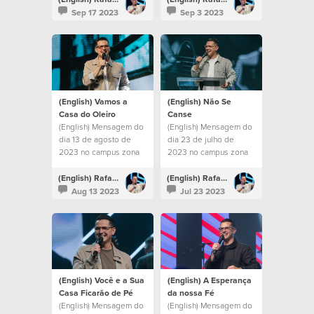
Sep 17 2023
Sep 3 2023
(English) Vamos a
(English) Não Se
Casa do Oleiro
Canse
(English) Mensagem do
(English) Mensagem do
dia 13 de agosto de
dia 23 de julho de
2023 no campus zona
2023 no campus zona
sul
sul
(English) Rafael Bitencourt
(English) Rafael Bitencourt
Aug 13 2023
Jul 23 2023
(English) Você e a Sua
(English) A Esperança
Casa Ficarão de Pé
da nossa Fé
(English) Mensagem do
(English) Mensagem do