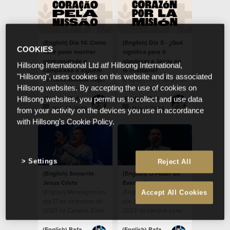
(English) Dia 14: Como
(English) Día 3 - ¿Qué
COOKIES
você pode mostrar
significa para ti
generosidade e
obedecer a Jesús en
Hillsong International Ltd atf Hillsong International,
compaixão a alguém
lo cotidiano?
"Hillsong", uses cookies on this website and its associated
em necessidade hoje?
(English) Día 3 de 21, de
Hillsong websites. By accepting the use of cookies on
(English) Cuidar dos
nuestros devocionales,
necessitados dentro da
durante la temporada
(English) Rafael Bitencourt
(English) Rafael Bitencourt
Hillsong websites, you permit us to collect and use data
comunidade.
de Corazón por la
Nov 17 2024
Nov 6 2024
from your activity on the devices you use in accordance
Misión 2024.
with Hillsong's Cookie Policy.
Settings
Reject All
(English) Somente
(English) O Poder do
Jesus Cristo
Evangelho
(English) Mensagem do
(English) Mensagem do
Accept All Cookies
dia 17 de setembro de
dia 3 de setembro de
2023 no Campus Zona
2023 no campus zona
Sul
sul
(English) Rafael Bitencourt
(English) Rafael Bitencourt