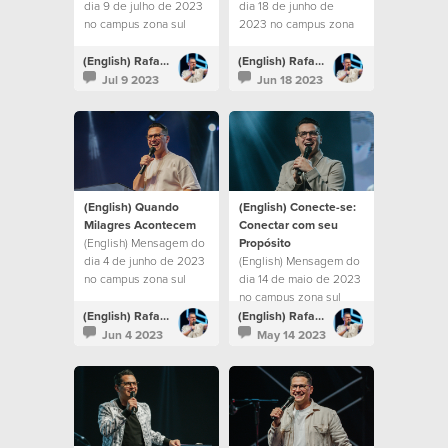
dia 9 de julho de 2023
dia 18 de junho de
no campus zona sul
2023 no campus zona
sul
(English) Rafael Bitencourt
(English) Rafael Bitencourt
Jul 9 2023
Jun 18 2023
(English) Quando
(English) Conecte-se:
Milagres Acontecem
Conectar com seu
(English) Mensagem do
Propósito
dia 4 de junho de 2023
(English) Mensagem do
no campus zona sul
dia 14 de maio de 2023
no campus zona sul
(English) Rafael Bitencourt
(English) Rafael Bitencourt
Jun 4 2023
May 14 2023