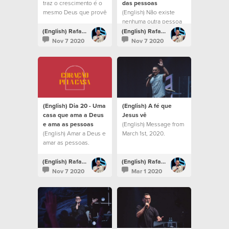
traz o crescimento é o
das pessoas
mesmo Deus que provê
(English) Não existe
lugares
nenhuma outra pessoa
milagrosamente.
no mundo que tenha o
(English) Rafael Bitencourt
(English) Rafael Bitencourt
potencial que você tem.
Nov 7 2020
Nov 7 2020
(English) Dia 20 - Uma
(English) A fé que
casa que ama a Deus
Jesus vê
e ama as pessoas
(English) Message from
(English) Amar a Deus e
March 1st, 2020.
amar as pessoas.
(English) Rafael Bitencourt
(English) Rafael Bitencourt
Nov 7 2020
Mar 1 2020