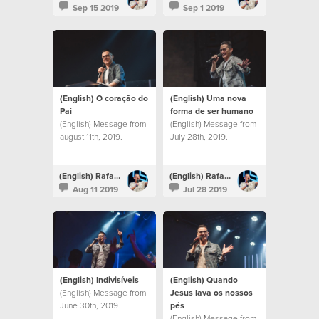
Sep 15 2019
Sep 1 2019
(English) O coração do
(English) Uma nova
Pai
forma de ser humano
(English) Message from
(English) Message from
august 11th, 2019.
July 28th, 2019.
(English) Rafael Bitencourt
(English) Rafael Bitencourt
Aug 11 2019
Jul 28 2019
(English) Indivisíveis
(English) Quando
(English) Message from
Jesus lava os nossos
June 30th, 2019.
pés
(English) Message from