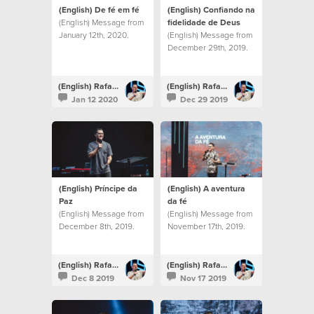
(English) De fé em fé
(English) Confiando na
(English) Message from
fidelidade de Deus
January 12th, 2020.
(English) Message from
December 29th, 2019.
(English) Rafael Bitencourt
(English) Rafael Bitencourt
Jan 12 2020
Dec 29 2019
(English) Príncipe da
(English) A aventura
Paz
da fé
(English) Message from
(English) Message from
December 8th, 2019.
November 17th, 2019.
(English) Rafael Bitencourt
(English) Rafael Bitencourt
Dec 8 2019
Nov 17 2019