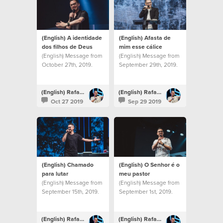
(English) A identidade
(English) Afasta de
dos filhos de Deus
mim esse cálice
(English) Message from
(English) Message from
October 27th, 2019.
September 29th, 2019.
(English) Rafael Bitencourt
(English) Rafael Bitencourt
Oct 27 2019
Sep 29 2019
(English) Chamado
(English) O Senhor é o
para lutar
meu pastor
(English) Message from
(English) Message from
September 15th, 2019.
September 1st, 2019.
(English) Rafael Bitencourt
(English) Rafael Bitencourt