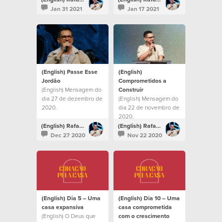
Jan 31 2021
Jan 17 2021
(English) Passe Esse
(English)
Jordão
Comprometidos a
(English) Mensagem do
Construir
dia 27 de dezembro de
(English) Mensagem do
2020.
dia 22 de novembro de
2020.
(English) Rafael Bitencourt
(English) Rafael Bitencourt
Dec 27 2020
Nov 22 2020
(English) Dia 5 – Uma
(English) Dia 10 – Uma
casa expansiva
casa comprometida
(English) O Deus que
com o crescimento