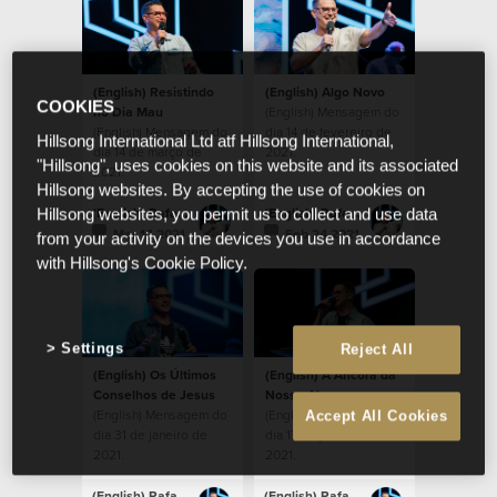
(English) Resistindo
(English) Algo Novo
COOKIES
no Dia Mau
(English) Mensagem do
(English) Mensagem do
dia 14 de fevereiro de
Hillsong International Ltd atf Hillsong International,
dia 14 de março de
2021.
"Hillsong", uses cookies on this website and its associated
2021.
Hillsong websites. By accepting the use of cookies on
(English) Rafael Bitencourt
(English) Rafael Bitencourt
Hillsong websites, you permit us to collect and use data
Mar 14 2021
Feb 24 2021
from your activity on the devices you use in accordance
with Hillsong's Cookie Policy.
Settings
Reject All
(English) Os Últimos
(English) A Âncora da
Conselhos de Jesus
Nossa Alma
(English) Mensagem do
(English) Mensagem do
Accept All Cookies
dia 31 de janeiro de
dia 17 de janeiro de
2021.
2021.
(English) Rafael Bitencourt
(English) Rafael Bitencourt