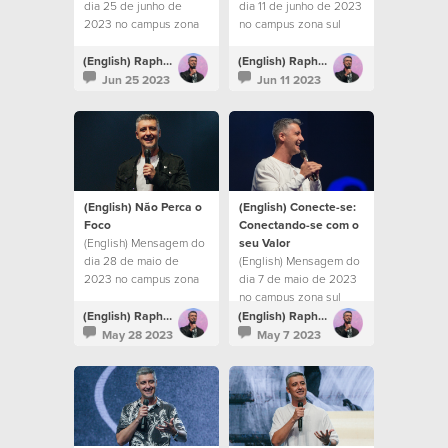
dia 25 de junho de
dia 11 de junho de 2023
2023 no campus zona
no campus zona sul
sul
(English) Raphael Galante
(English) Raphael Galante
Jun 25 2023
Jun 11 2023
(English) Não Perca o
(English) Conecte-se:
Foco
Conectando-se com o
(English) Mensagem do
seu Valor
dia 28 de maio de
(English) Mensagem do
2023 no campus zona
dia 7 de maio de 2023
sul
no campus zona sul
(English) Raphael Galante
(English) Raphael Galante
May 28 2023
May 7 2023