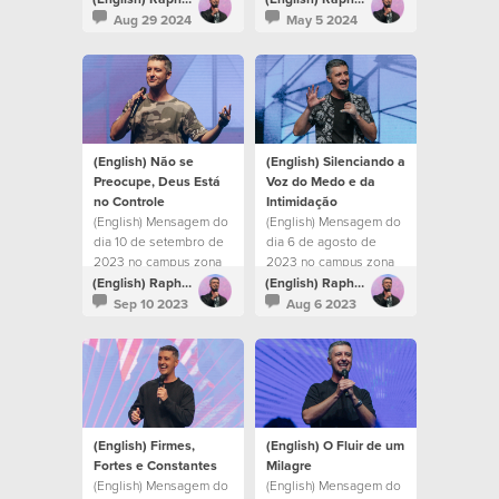
Aug 29 2024
May 5 2024
(English) Não se
(English) Silenciando a
Preocupe, Deus Está
Voz do Medo e da
no Controle
Intimidação
(English) Mensagem do
(English) Mensagem do
dia 10 de setembro de
dia 6 de agosto de
2023 no campus zona
2023 no campus zona
sul
sul
(English) Raphael Galante
(English) Raphael Galante
Sep 10 2023
Aug 6 2023
(English) Firmes,
(English) O Fluir de um
Fortes e Constantes
Milagre
(English) Mensagem do
(English) Mensagem do