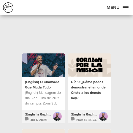
MENU
(English) O Chamado
Día 9: ¿Cómo podés
Que Muda Tudo
demostrar el amor de
(English) Mensagem do
Cristo a los demás
dia 6 de julho de 2025
hoy?
do campus Zona Sul.
(English) Raphael Galante
(English) Raphael Galante
Jul 6 2025
Nov 12 2024