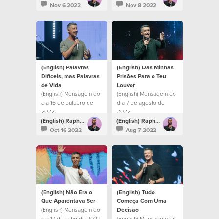
amarmos a Deus, Ele
Nov 6 2022
Nov 8 2022
nos amou.
(English) Palavras
(English) Das Minhas
Difíceis, mas Palavras
Prisões Para o Teu
de Vida
Louvor
(English) Mensagem do
(English) Mensagem do
dia 16 de outubro de
dia 7 de agosto de
2022.
2022
(English) Raphael Galante
(English) Raphael Galante
Oct 16 2022
Aug 7 2022
(English) Não Era o
(English) Tudo
Que Aparentava Ser
Começa Com Uma
(English) Mensagem do
Decisão
dia 17 de julho de 2022
(English) Mensagem do