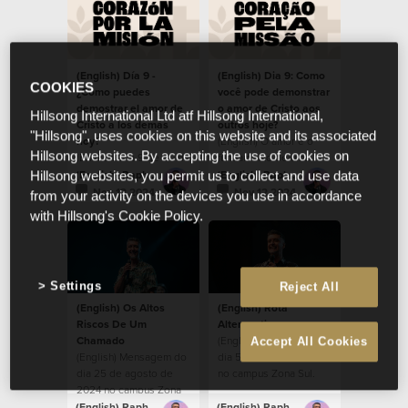
(English) Día 9 -
(English) Dia 9: Como
COOKIES
¿Cómo puedes
você pode demonstrar
demostrar el amor de
o amor de Cristo aos
Hillsong International Ltd atf Hillsong International,
Cristo a los demás
outros hoje?
"Hillsong", uses cookies on this website and its associated
hoy?
(English) O amor é o
Hillsong websites. By accepting the use of cookies on
(English) Día 9 de 21, de
fundamento de uma
nuestros devocionales,
comunidade saudável.
(English) Raphael Galante
(English) Raphael Galante
Hillsong websites, you permit us to collect and use data
durante la temporada
Nov 12 2024
Nov 12 2024
from your activity on the devices you use in accordance
de Corazón por la
with Hillsong's Cookie Policy.
Misión 2024.
Settings
Reject All
(English) Os Altos
(English) Rota
Riscos De Um
Alteranativa
Chamado
(English) Mensagem do
Accept All Cookies
(English) Mensagem do
dia 5 de maio de 2024
dia 25 de agosto de
no campus Zona Sul.
2024 no campus Zona
Sul.
(English) Raphael Galante
(English) Raphael Galante