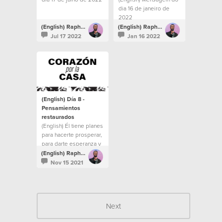
dia 16 de janeiro de
2022
(English) Raphael Galante
(English) Raphael Galante
Jul 17 2022
Jan 16 2022
(English) Día 8 -
Pensamientos
restaurados
(English) Él tiene planes
para hacerte prosperar,
para darte esperanza y
un futuro. No dejes que
(English) Raphael Galante
tus pensamientos
Nov 15 2021
vaguen por el valle de
la desesperación.
Next