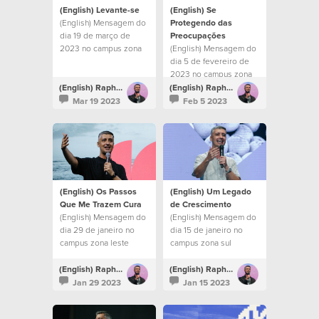
(English) Levante-se
(English) Se
(English) Mensagem do
Protegendo das
dia 19 de março de
Preocupações
2023 no campus zona
(English) Mensagem do
sul
dia 5 de fevereiro de
2023 no campus zona
sul
(English) Raphael Galante
(English) Raphael Galante
Mar 19 2023
Feb 5 2023
(English) Os Passos
(English) Um Legado
Que Me Trazem Cura
de Crescimento
(English) Mensagem do
(English) Mensagem do
dia 29 de janeiro no
dia 15 de janeiro no
campus zona leste
campus zona sul
(English) Raphael Galante
(English) Raphael Galante
Jan 29 2023
Jan 15 2023