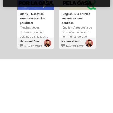
Día 17 - Nosotros
(English) Dia 17: Nós
sembramos en los
semeamos nos
perdidos:
perdidos
“Muchas veces
(English) A resposta de
pensamos que no
Deus não é nem mais
estamos calificados o
nem menos do que
que no somos las
você mesmo.
Natanael Annacondia
Natanael Annacondia
personas correctas,
Nov 23 2022
Nov 23 2022
pero es hermoso saber
que el que nos creó y
nos conoce mejor que
nadie, nos elige y nos
llama sus embajadores.
La respuesta de Dios
para tu familia, para tu
entorno laboral o
cualquier ambiente
donde te
desenvuelvas, no es ni
más ni menos que tú
mismo”.