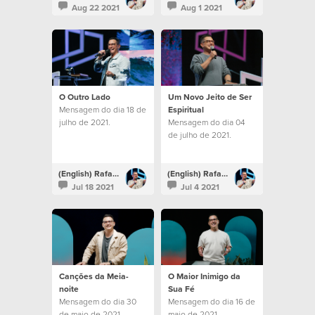
Aug 22 2021
Aug 1 2021
O Outro Lado
Um Novo Jeito de Ser
Mensagem do dia 18 de
Espiritual
julho de 2021.
Mensagem do dia 04
de julho de 2021.
(English) Rafael Bitencourt
(English) Rafael Bitencourt
Jul 18 2021
Jul 4 2021
Canções da Meia-
O Maior Inimigo da
noite
Sua Fé
Mensagem do dia 30
Mensagem do dia 16 de
de maio de 2021.
maio de 2021.