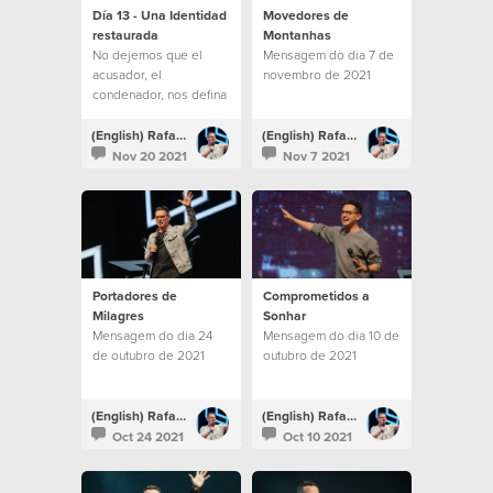
Día 13 - Una Identidad
Movedores de
restaurada
Montanhas
No dejemos que el
Mensagem do dia 7 de
acusador, el
novembro de 2021
condenador, nos defina
por nuestros errores.
(English) Rafael Bitencourt
(English) Rafael Bitencourt
Nov 20 2021
Nov 7 2021
Portadores de
Comprometidos a
Milagres
Sonhar
Mensagem do dia 24
Mensagem do dia 10 de
de outubro de 2021
outubro de 2021
(English) Rafael Bitencourt
(English) Rafael Bitencourt
Oct 24 2021
Oct 10 2021