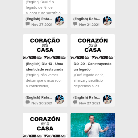
(English) Qual é o
legado de fé, de
aliança e de sacrifício
que nós vamos deixar
(English) Rafael Bitencourt
(English) Rafael Bitencourt
para as gerações que
Nov 27 2021
Nov 21 2021
virão depois de nós?
(English) Dia 13 - Uma
Día 20 - Construyendo
identidade restaurada
un legado
(English) Não vamos
¿Qué legado de fe,
deixar que o acusador,
alianza y sacrificio
o condenador,
dejaremos a las
determine a nossa
generaciones
identidade pelos
siguientes?
(English) Rafael Bitencourt
(English) Rafael Bitencourt
nossos erros.
Nov 20 2021
Nov 27 2021