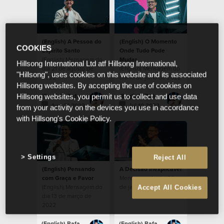
(English) A Pessoa do
(English) O Momento
COOKIES
Espírito Santo
Onde Tudo Pode
(English) Mensagem do
Mudar
Hillsong International Ltd atf Hillsong International,
dia 21 de agosto de
(English) Mensagem do
"Hillsong", uses cookies on this website and its associated
2022
dia 10 de julho de 2022
Hillsong websites. By accepting the use of cookies on
(English) Rafael Bitencourt
(English) Rafael Bitencourt
Hillsong websites, you permit us to collect and use data
Aug 21 2022
Jul 10 2022
from your activity on the devices you use in accordance
with Hillsong's Cookie Policy.
Settings
Reject All
(English) Pensando
A Decisão Inexplicável
com Graça e Favor
Mensagem do dia 30
(English) Mensagem do
de janeiro de 2022
Accept All Cookies
dia 13 de março de
2022
(English) Rafael Bitencourt
(English) Rafael Bitencourt