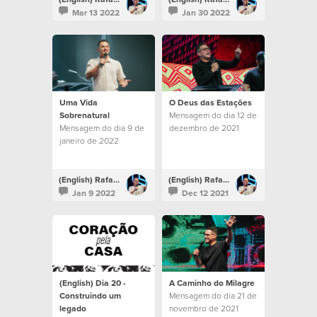
Mar 13 2022
Jan 30 2022
Uma Vida
O Deus das Estações
Sobrenatural
Mensagem do dia 12 de
Mensagem do dia 9 de
dezembro de 2021
janeiro de 2022
(English) Rafael Bitencourt
(English) Rafael Bitencourt
Jan 9 2022
Dec 12 2021
(English) Dia 20 -
A Caminho do Milagre
Construindo um
Mensagem do dia 21 de
legado
novembro de 2021