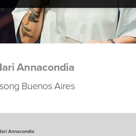
Mari Annacondia
llsong Buenos Aires
Mari Annacondia