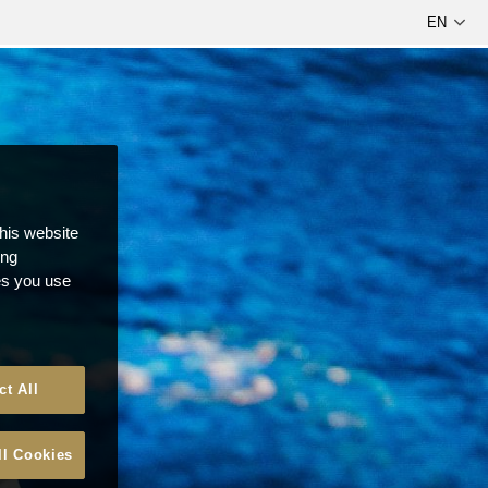
this website
ong
ces you use
ct All
ll Cookies