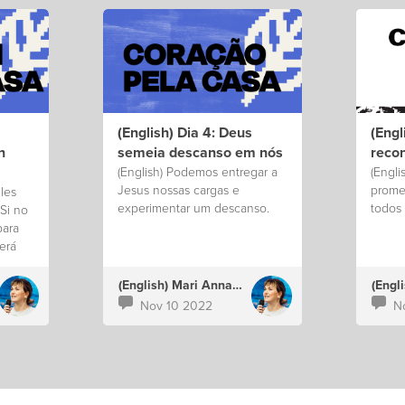
(English) Dia 4: Deus
(Engl
n
semeia descanso em nós
reco
(English) Podemos entregar a
(Engli
Jesus nossas cargas e
prome
les
experimentar um descanso.
todos 
 Si no
para
erá
ue Dios
s.
(English) Mari Annacondia
e a
Nov 10 2022
N
so