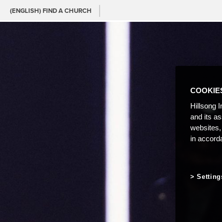
(ENGLISH) FIND A CHURCH
COOKIE
Hillsong I
and its a
websites,
in accord
Setting