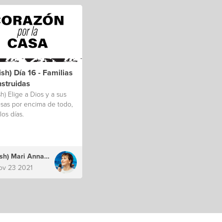
ish) Día 16 - Familias
nstruidas
sh) Elige a Dios y a sus
sas por encima de todo,
los días.
(English) Mari Annacondia
ov 23 2021