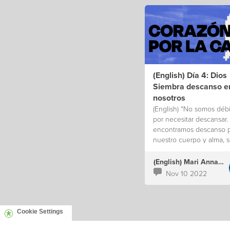
(English) Día 4: Dios
Siembra descanso e
nosotros
(English) “No somos débi
por necesitar descansar.
encontramos descanso 
nuestro cuerpo y alma, s
difícil disfrutar la vida q
nos dio y sus bendicione
(English) Mari Annacondia
Pero podemos entregarl
Nov 10 2022
Jesús nuestras cargas y
experimentar un descan
más profundo”.
Cookie Settings