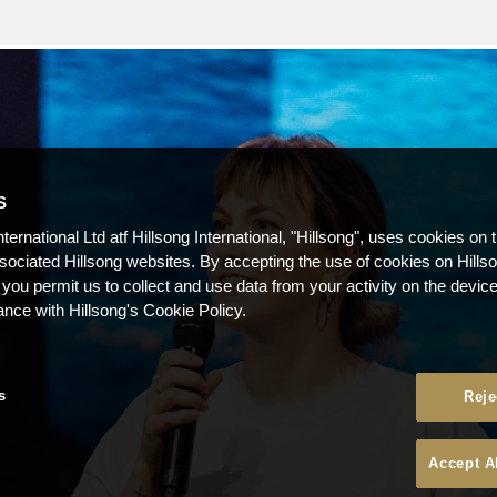
S
nternational Ltd atf Hillsong International, "Hillsong", uses cookies on 
ssociated Hillsong websites. By accepting the use of cookies on Hills
 you permit us to collect and use data from your activity on the devi
ance with Hillsong's Cookie Policy.
s
Reje
Accept A