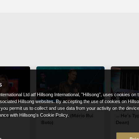
S
nternational Ltd atf Hillsong International, "Hillsong", uses cookies on 
ssociated Hillsong websites. By accepting the use of cookies on Hills
 - Som do
(English) #146 - Ora
(English) #
 you permit us to collect and use data from your activity on the devi
bral)
Como Jesus (Mário Rui
... He's Ty
ance with Hillsong's Cookie Policy.
Boto)
Dean)
s