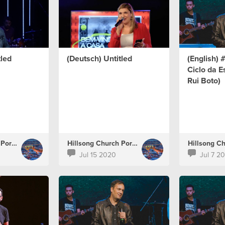
tled
(Deutsch) Untitled
(English) 
Ciclo da E
Rui Boto)
Hillsong Church Portugal
Hillsong Church Portugal
Jul 15 2020
Jul 7 2