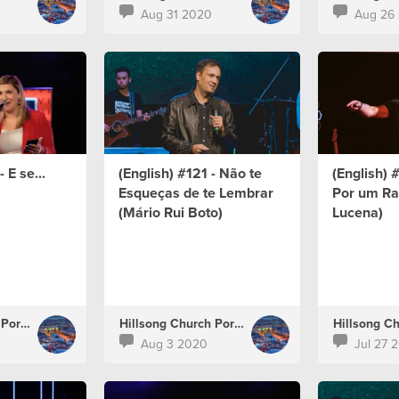
Aug 31 2020
Aug 26
 E se...
(English) #121 - Não te
(English) 
Esqueças de te Lembrar
Por um Ra
(Mário Rui Boto)
Lucena)
Hillsong Church Portugal
Hillsong Church Portugal
Aug 3 2020
Jul 27 