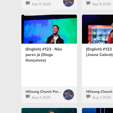
Sep 11 2020
Sep 8 2020
(English) #123 - Não
(English) #122 -
pares já (Diogo
(Joana Cabral)
Gonçalves)
Hillsong Church Portugal
Aug 4 2020
Aug 3 2020