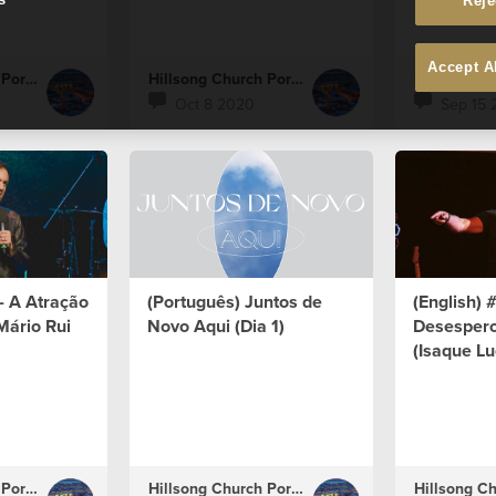
Reje
Accept A
Hillsong Church Portugal
Hillsong Church Portugal
Oct 8 2020
Sep 15 
 - A Atração
(Português) Juntos de
(English) 
Mário Rui
Novo Aqui (Dia 1)
Desespero
(Isaque L
Hillsong Church Portugal
Hillsong Church Portugal