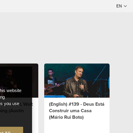
this website
ong
141 - Wait, Wait
(English) #139 - Deus Está
ces you use
ping (Austin
Construir uma Casa
(Mário Rui Boto)