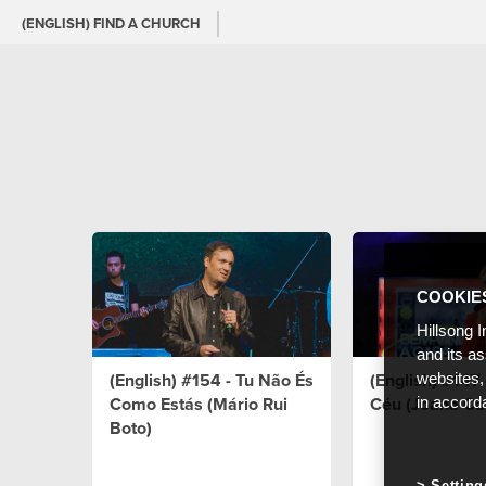
(ENGLISH) FIND A CHURCH
COOKIE
Hillsong I
and its a
(English) #154 - Tu Não És
(English) #147
websites,
Como Estás (Mário Rui
Céu (Joana Ca
in accord
Boto)
Setting