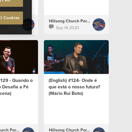
ct All
ll Cookies
Hillsong Church Portugal
Hillsong Church Portugal
2020
Sep 14 2020
#129 - Quando o
(English) #124- Onde é
 Desafia a Fé
que está o nosso futuro?
ucena)
(Mário Rui Boto)
Hillsong Church Portugal
Hillsong Church Portugal