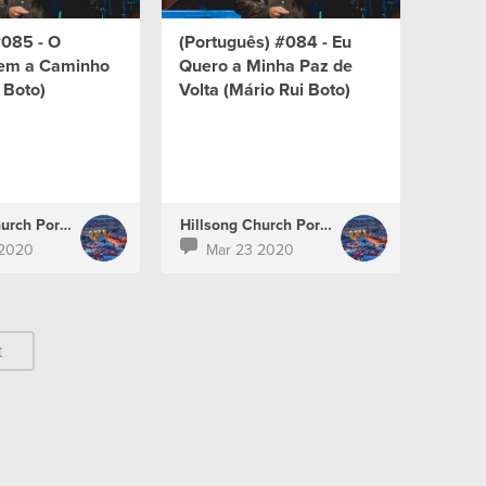
#085 - O
(Português) #084 - Eu
em a Caminho
Quero a Minha Paz de
 Boto)
Volta (Mário Rui Boto)
Hillsong Church Portugal
Hillsong Church Portugal
 2020
Mar 23 2020
t