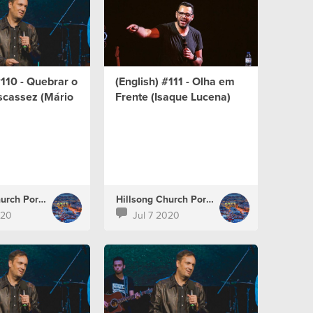
#110 - Quebrar o
(English) #111 - Olha em
scassez (Mário
Frente (Isaque Lucena)
Hillsong Church Portugal
Hillsong Church Portugal
020
Jul 7 2020