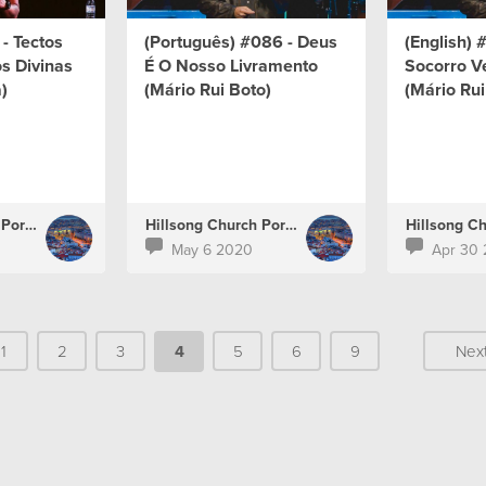
 - Tectos
(Português) #086 - Deus
(English) 
s Divinas
É O Nosso Livramento
Socorro V
)
(Mário Rui Boto)
(Mário Rui
Hillsong Church Portugal
Hillsong Church Portugal
May 6 2020
Apr 30
1
2
3
4
5
6
9
Nex