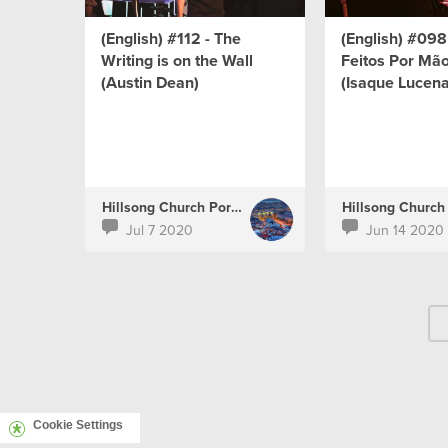
(English) #112 - The
(English) #098
Writing is on the Wall
Feitos Por Mão
(Austin Dean)
(Isaque Lucena
Hillsong Church Portugal
Jul 7 2020
Jun 14 2020
Cookie Settings