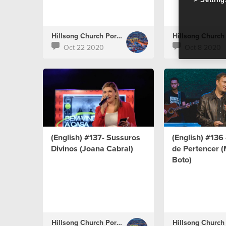
Hillsong Church Portugal
Oct 22 2020
Oct 8 2020
(English) #137- Sussuros
(English) #136
Divinos (Joana Cabral)
de Pertencer (
Boto)
Hillsong Church Portugal