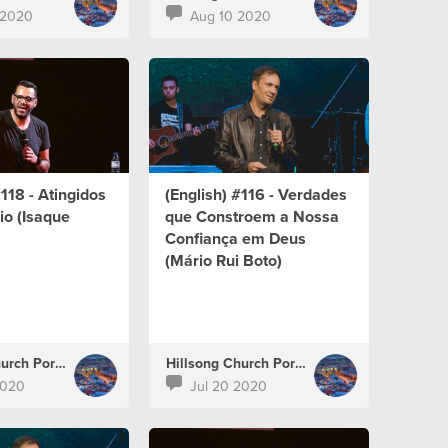
 2020
Aug 10 2020
#118 - Atingidos
(English) #116 - Verdades
io (Isaque
que Constroem a Nossa
Confiança em Deus
(Mário Rui Boto)
Hillsong Church Portugal
Hillsong Church Portugal
2020
Jul 20 2020