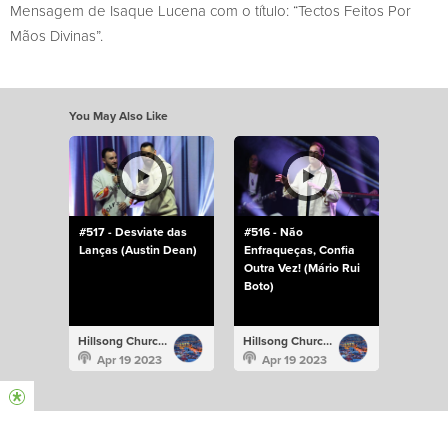
Mensagem de Isaque Lucena com o título: “Tectos Feitos Por
Mãos Divinas”.
You May Also Like
#517 - Desviate das
#516 - Não
Lanças (Austin Dean)
Enfraqueças, Confia
Outra Vez! (Mário Rui
Boto)
Hillsong Church Portugal
Hillsong Church Portugal
Apr 19 2023
Apr 19 2023