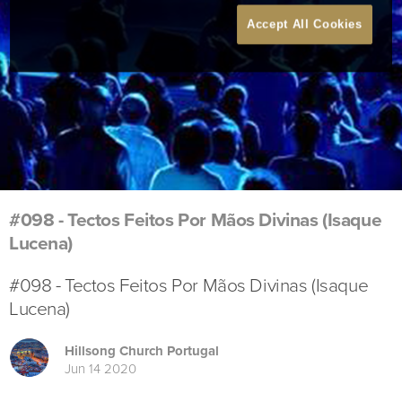
Accept All Cookies
#098 - Tectos Feitos Por Mãos Divinas (Isaque
Lucena)
#098 - Tectos Feitos Por Mãos Divinas (Isaque
Lucena)
Hillsong Church Portugal
Jun 14 2020