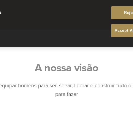
s
Reje
Accept A
A nossa visão
uipar homens para ser, servir, liderar e construir tudo
para fazer