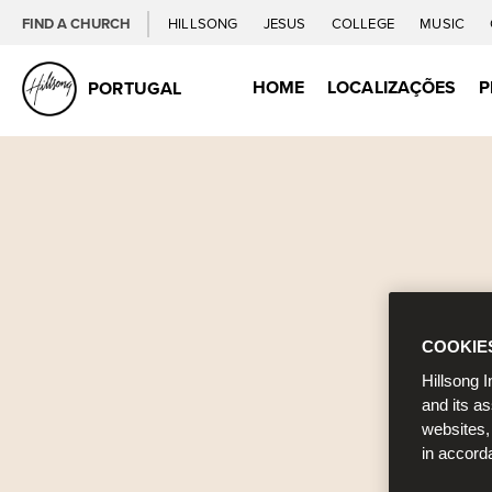
FIND A CHURCH
HILLSONG
JESUS
COLLEGE
MUSIC
HOME
LOCALIZAÇÕES
P
PORTUGAL
COOKIE
Hillsong I
and its a
websites,
in accord