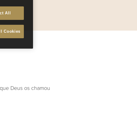
ct All
ll Cookies
 o que Deus os chamou