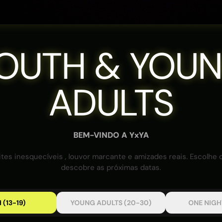
OUTH & YOU
ADULTS
BEM-VINDO A YxYA
tes inesquecíveis , louvor marcante e amizades reais. Escolhe 
descobre as próximas datas.
 (13-19)
YOUNG ADULTS (20-30)
ONE NIGHT