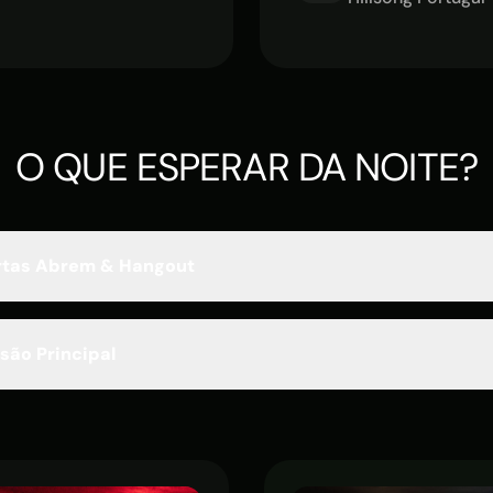
O QUE ESPERAR DA NOITE?
rtas Abrem & Hangout
cedo para conheceres novas pessoas, divertires-te e começa
são Principal
r energia.
ibrante e moderno com mensagens práticas e aplicáveis ao te
ra o teu propósito e crescimento.