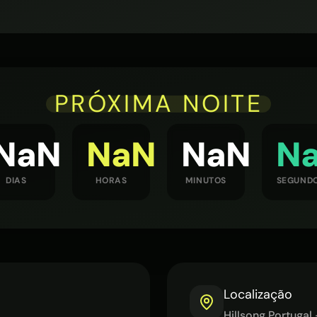
PRÓXIMA NOITE
NaN
NaN
NaN
N
DIAS
HORAS
MINUTOS
SEGUND
Localização
Hillsong Portuga