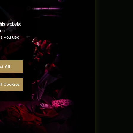
this website
ong
ces you use
ct All
ll Cookies