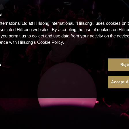
S
nternational Ltd atf Hillsong International, "Hillsong", uses cookies on 
ssociated Hillsong websites. By accepting the use of cookies on Hills
 you permit us to collect and use data from your activity on the devi
ance with Hillsong's Cookie Policy.
s
Reje
Accept A