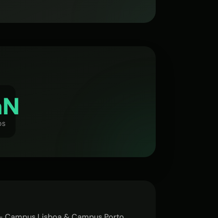
aN
OS
l - Campus Lisboa & Campus Porto