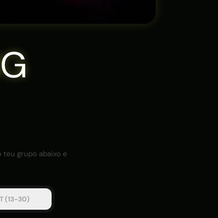
NG
o teu grupo abaixo e
 (13-30)