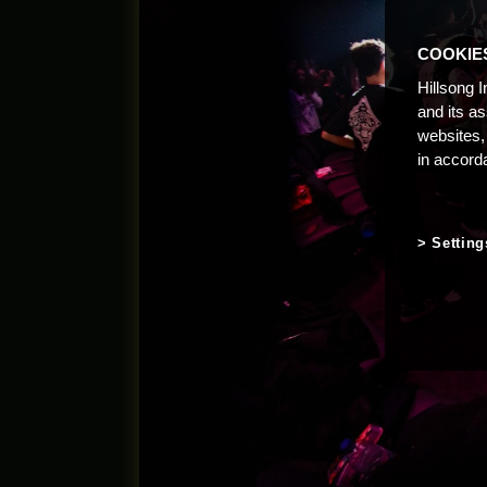
COOKIE
Hillsong I
and its a
websites,
in accord
Setting