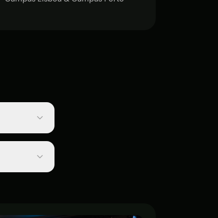
res a noite
u dia-a-dia,