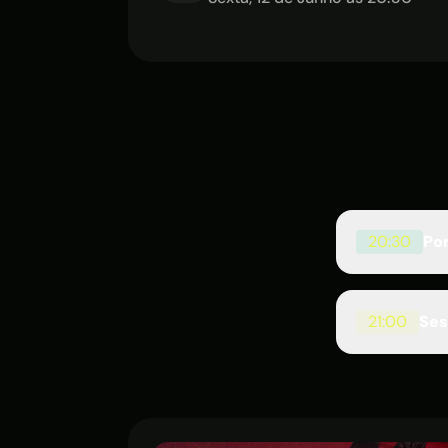
20:30
Po
Chega mais 
21:00
Ses
com a melho
Um louvor v
pensadas pa