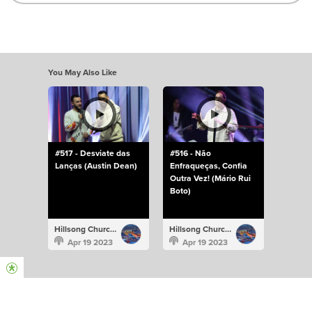
You May Also Like
#517 - Desviate das
#516 - Não
Lanças (Austin Dean)
Enfraqueças, Confia
Outra Vez! (Mário Rui
Boto)
Hillsong Church Portugal
Hillsong Church Portugal
Apr 19 2023
Apr 19 2023