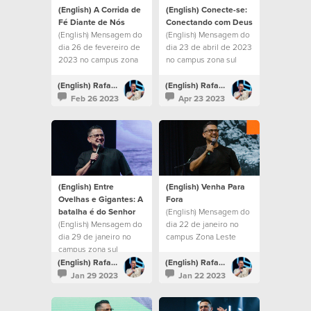
(English) A Corrida de
(English) Conecte-se:
Fé Diante de Nós
Conectando com Deus
(English) Mensagem do
(English) Mensagem do
dia 26 de fevereiro de
dia 23 de abril de 2023
2023 no campus zona
no campus zona sul
sul
(English) Rafael Bitencourt
(English) Rafael Bitencourt
Feb 26 2023
Apr 23 2023
(English) Entre
(English) Venha Para
Ovelhas e Gigantes: A
Fora
batalha é do Senhor
(English) Mensagem do
(English) Mensagem do
dia 22 de janeiro no
dia 29 de janeiro no
campus Zona Leste
campus zona sul
(English) Rafael Bitencourt
(English) Rafael Bitencourt
Jan 29 2023
Jan 22 2023