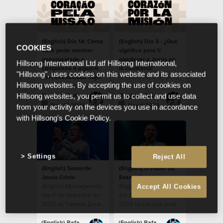
(English) Dia 14: Como
(English) Día 3 - ¿Qué
COOKIES
você pode mostrar
significa para ti
generosidade e
obedecer a Jesús en
Hillsong International Ltd atf Hillsong International,
compaixão a alguém
lo cotidiano?
"Hillsong", uses cookies on this website and its associated
em necessidade hoje?
(English) Día 3 de 21, de
Hillsong websites. By accepting the use of cookies on
(English) Cuidar dos
nuestros devocionales,
necessitados dentro da
durante la temporada
(English) Rafael Bitencourt
(English) Rafael Bitencourt
Hillsong websites, you permit us to collect and use data
comunidade.
de Corazón por la
Nov 17 2024
Nov 6 2024
from your activity on the devices you use in accordance
Misión 2024.
with Hillsong's Cookie Policy.
Settings
Reject All
(English) Somente
(English) O Poder do
Jesus Cristo
Evangelho
(English) Mensagem do
(English) Mensagem do
Accept All Cookies
dia 17 de setembro de
dia 3 de setembro de
2023 no Campus Zona
2023 no campus zona
Sul
sul
(English) Rafael Bitencourt
(English) Rafael Bitencourt