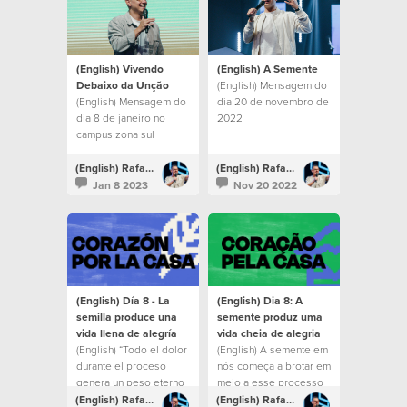
(English) Vivendo
(English) A Semente
Debaixo da Unção
(English) Mensagem do
(English) Mensagem do
dia 20 de novembro de
dia 8 de janeiro no
2022
campus zona sul
(English) Rafael Bitencourt
(English) Rafael Bitencourt
Jan 8 2023
Nov 20 2022
(English) Día 8 - La
(English) Dia 8: A
semilla produce una
semente produz uma
vida llena de alegría
vida cheia de alegria
(English) “Todo el dolor
(English) A semente em
durante el proceso
nós começa a brotar em
genera un peso eterno
meio a esse processo
de gloria y aunque
e deixamos um espírito
(English) Rafael Bitencourt
(English) Rafael Bitencourt