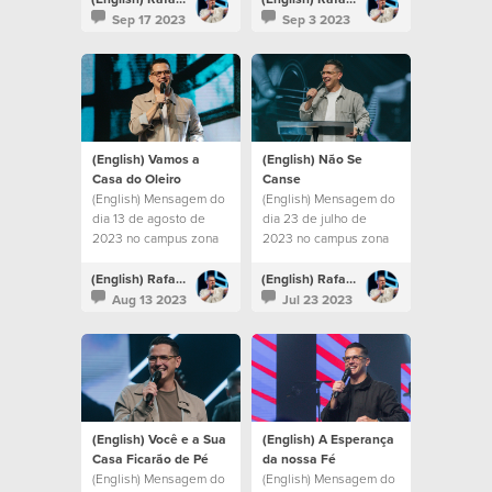
Sep 17 2023
Sep 3 2023
(English) Vamos a
(English) Não Se
Casa do Oleiro
Canse
(English) Mensagem do
(English) Mensagem do
dia 13 de agosto de
dia 23 de julho de
2023 no campus zona
2023 no campus zona
sul
sul
(English) Rafael Bitencourt
(English) Rafael Bitencourt
Aug 13 2023
Jul 23 2023
(English) Você e a Sua
(English) A Esperança
Casa Ficarão de Pé
da nossa Fé
(English) Mensagem do
(English) Mensagem do