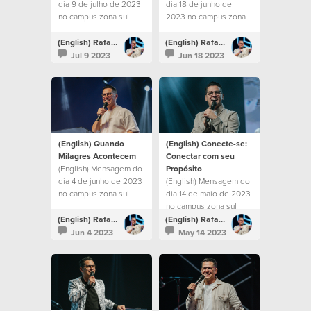
dia 9 de julho de 2023
dia 18 de junho de
no campus zona sul
2023 no campus zona
sul
(English) Rafael Bitencourt
(English) Rafael Bitencourt
Jul 9 2023
Jun 18 2023
(English) Quando
(English) Conecte-se:
Milagres Acontecem
Conectar com seu
(English) Mensagem do
Propósito
dia 4 de junho de 2023
(English) Mensagem do
no campus zona sul
dia 14 de maio de 2023
no campus zona sul
(English) Rafael Bitencourt
(English) Rafael Bitencourt
Jun 4 2023
May 14 2023