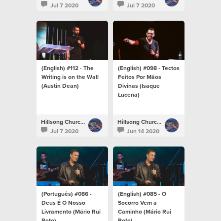
Jul 7 2020
Jul 7 2020
(English) #112 - The
(English) #098 - Tectos
Writing is on the Wall
Feitos Por Mãos
(Austin Dean)
Divinas (Isaque
Lucena)
Hillsong Church Portugal
Hillsong Church Portugal
Jul 7 2020
Jun 14 2020
(Português) #086 -
(English) #085 - O
Deus É O Nosso
Socorro Vem a
Livramento (Mário Rui
Caminho (Mário Rui
Boto)
Boto)