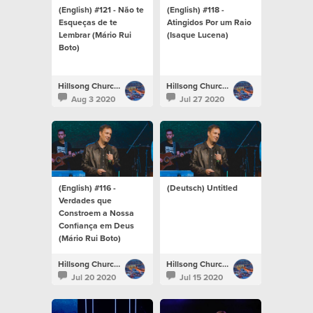
(English) #121 - Não te
(English) #118 -
Esqueças de te
Atingidos Por um Raio
Lembrar (Mário Rui
(Isaque Lucena)
Boto)
Hillsong Church Portugal
Hillsong Church Portugal
Aug 3 2020
Jul 27 2020
(English) #116 -
(Deutsch) Untitled
Verdades que
Constroem a Nossa
Confiança em Deus
(Mário Rui Boto)
Hillsong Church Portugal
Hillsong Church Portugal
Jul 20 2020
Jul 15 2020