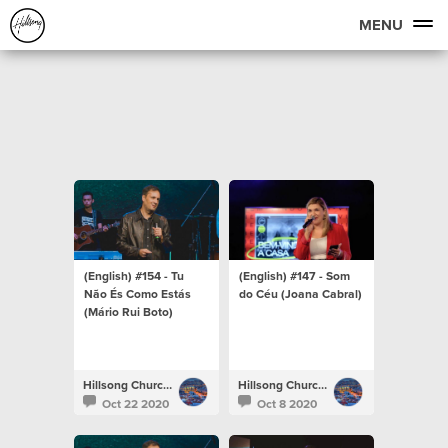
MENU
(English) #154 - Tu
(English) #147 - Som
Não És Como Estás
do Céu (Joana Cabral)
(Mário Rui Boto)
Hillsong Church Portugal
Hillsong Church Portugal
Oct 22 2020
Oct 8 2020