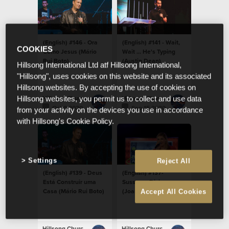
(English) #146 - Ora
(English) #141 - Wait,
COOKIES
Como Jesus (Mário
Wait ... He's Typing
Rui Boto)
(Austin Dean)
Hillsong International Ltd atf Hillsong International,
"Hillsong", uses cookies on this website and its associated
Hillsong websites. By accepting the use of cookies on
Hillsong Church Portugal
Hillsong Church Portugal
Hillsong websites, you permit us to collect and use data
Oct 8 2020
Sep 15 2020
from your activity on the devices you use in accordance
with Hillsong's Cookie Policy.
Settings
Reject All
(English) #139 - Deus
(English) #137-
Está Construir uma
Sussuros Divinos
Casa (Mário Rui Boto)
(Joana Cabral)
Accept All Cookies
Hillsong Church Portugal
Hillsong Church Portugal