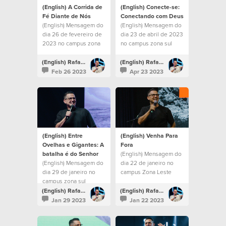
(English) A Corrida de
(English) Conecte-se:
Fé Diante de Nós
Conectando com Deus
(English) Mensagem do
(English) Mensagem do
dia 26 de fevereiro de
dia 23 de abril de 2023
2023 no campus zona
no campus zona sul
sul
(English) Rafael Bitencourt
(English) Rafael Bitencourt
Feb 26 2023
Apr 23 2023
(English) Entre
(English) Venha Para
Ovelhas e Gigantes: A
Fora
batalha é do Senhor
(English) Mensagem do
(English) Mensagem do
dia 22 de janeiro no
dia 29 de janeiro no
campus Zona Leste
campus zona sul
(English) Rafael Bitencourt
(English) Rafael Bitencourt
Jan 29 2023
Jan 22 2023