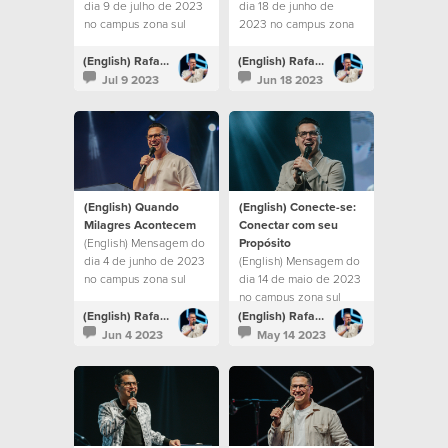
dia 9 de julho de 2023
dia 18 de junho de
no campus zona sul
2023 no campus zona
sul
(English) Rafael Bitencourt
(English) Rafael Bitencourt
Jul 9 2023
Jun 18 2023
(English) Quando
(English) Conecte-se:
Milagres Acontecem
Conectar com seu
(English) Mensagem do
Propósito
dia 4 de junho de 2023
(English) Mensagem do
no campus zona sul
dia 14 de maio de 2023
no campus zona sul
(English) Rafael Bitencourt
(English) Rafael Bitencourt
Jun 4 2023
May 14 2023