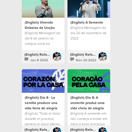
(English) Vivendo
(English) A Semente
Debaixo da Unção
(English) Mensagem do
(English) Mensagem do
dia 20 de novembro de
dia 8 de janeiro no
2022
campus zona sul
(English) Rafael Bitencourt
(English) Rafael Bitencourt
Jan 8 2023
Nov 20 2022
(English) Día 8 - La
(English) Dia 8: A
semilla produce una
semente produz uma
vida llena de alegría
vida cheia de alegria
(English) “Todo el dolor
(English) A semente em
durante el proceso
nós começa a brotar em
genera un peso eterno
meio a esse processo
de gloria y aunque
e deixamos um espírito
(English) Rafael Bitencourt
(English) Rafael Bitencourt