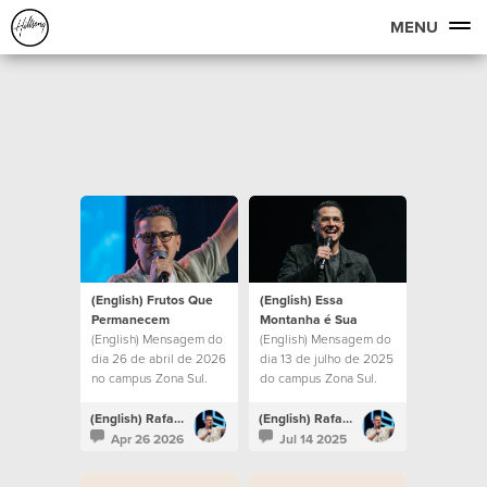
MENU
(English) Frutos Que
(English) Essa
Permanecem
Montanha é Sua
(English) Mensagem do
(English) Mensagem do
dia 26 de abril de 2026
dia 13 de julho de 2025
no campus Zona Sul.
do campus Zona Sul.
(English) Rafael Bitencourt
(English) Rafael Bitencourt
Apr 26 2026
Jul 14 2025