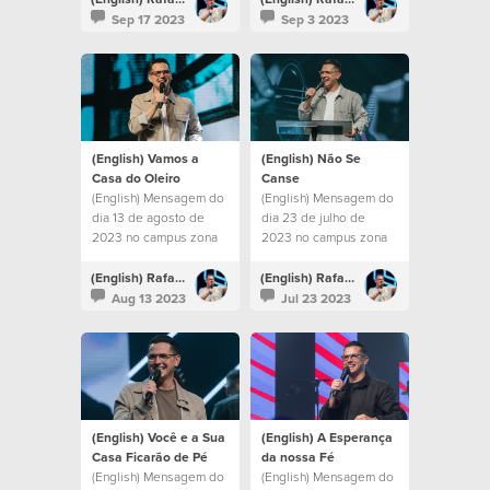
Sep 17 2023
Sep 3 2023
(English) Vamos a
(English) Não Se
Casa do Oleiro
Canse
(English) Mensagem do
(English) Mensagem do
dia 13 de agosto de
dia 23 de julho de
2023 no campus zona
2023 no campus zona
sul
sul
(English) Rafael Bitencourt
(English) Rafael Bitencourt
Aug 13 2023
Jul 23 2023
(English) Você e a Sua
(English) A Esperança
Casa Ficarão de Pé
da nossa Fé
(English) Mensagem do
(English) Mensagem do