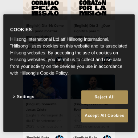
(English) Dia 14: Como
(English) Día 3 - ¿Qué
COOKIES
você pode mostrar
significa para ti
generosidade e
obedecer a Jesús en
Hillsong International Ltd atf Hillsong International,
compaixão a alguém
lo cotidiano?
"Hillsong", uses cookies on this website and its associated
em necessidade hoje?
(English) Día 3 de 21, de
Hillsong websites. By accepting the use of cookies on
(English) Cuidar dos
nuestros devocionales,
necessitados dentro da
durante la temporada
(English) Rafael Bitencourt
(English) Rafael Bitencourt
Hillsong websites, you permit us to collect and use data
comunidade.
de Corazón por la
Nov 17 2024
Nov 6 2024
from your activity on the devices you use in accordance
Misión 2024.
with Hillsong's Cookie Policy.
Settings
Reject All
(English) Somente
(English) O Poder do
Jesus Cristo
Evangelho
(English) Mensagem do
(English) Mensagem do
Accept All Cookies
dia 17 de setembro de
dia 3 de setembro de
2023 no Campus Zona
2023 no campus zona
Sul
sul
(English) Rafael Bitencourt
(English) Rafael Bitencourt