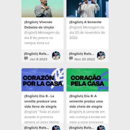
(English) Vivendo
(English) A Semente
Debaixo da Unção
(English) Mensagem do
(English) Mensagem do
dia 20 de novembro de
dia 8 de janeiro no
2022
campus zona sul
(English) Rafael Bitencourt
(English) Rafael Bitencourt
Jan 8 2023
Nov 20 2022
(English) Día 8 - La
(English) Dia 8: A
semilla produce una
semente produz uma
vida llena de alegría
vida cheia de alegria
(English) “Todo el dolor
(English) A semente em
durante el proceso
nós começa a brotar em
genera un peso eterno
meio a esse processo
de gloria y aunque
e deixamos um espírito
(English) Rafael Bitencourt
(English) Rafael Bitencourt