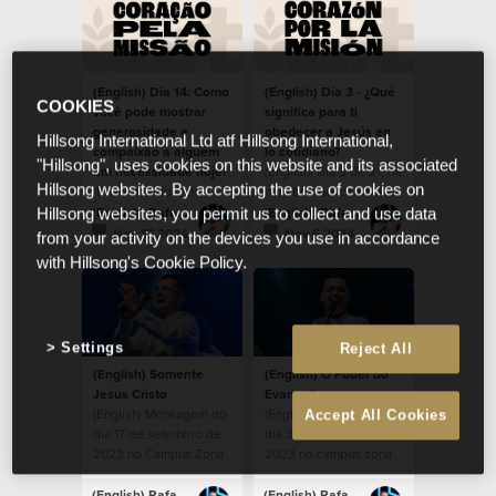
(English) Dia 14: Como
(English) Día 3 - ¿Qué
COOKIES
você pode mostrar
significa para ti
generosidade e
obedecer a Jesús en
Hillsong International Ltd atf Hillsong International,
compaixão a alguém
lo cotidiano?
"Hillsong", uses cookies on this website and its associated
em necessidade hoje?
(English) Día 3 de 21, de
Hillsong websites. By accepting the use of cookies on
(English) Cuidar dos
nuestros devocionales,
necessitados dentro da
durante la temporada
(English) Rafael Bitencourt
(English) Rafael Bitencourt
Hillsong websites, you permit us to collect and use data
comunidade.
de Corazón por la
Nov 17 2024
Nov 6 2024
from your activity on the devices you use in accordance
Misión 2024.
with Hillsong's Cookie Policy.
Settings
Reject All
(English) Somente
(English) O Poder do
Jesus Cristo
Evangelho
(English) Mensagem do
(English) Mensagem do
Accept All Cookies
dia 17 de setembro de
dia 3 de setembro de
2023 no Campus Zona
2023 no campus zona
Sul
sul
(English) Rafael Bitencourt
(English) Rafael Bitencourt