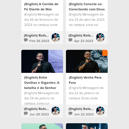
(English) A Corrida de
(English) Conecte-se:
Fé Diante de Nós
Conectando com Deus
(English) Mensagem do
(English) Mensagem do
dia 26 de fevereiro de
dia 23 de abril de 2023
2023 no campus zona
no campus zona sul
sul
(English) Rafael Bitencourt
(English) Rafael Bitencourt
Feb 26 2023
Apr 23 2023
(English) Entre
(English) Venha Para
Ovelhas e Gigantes: A
Fora
batalha é do Senhor
(English) Mensagem do
(English) Mensagem do
dia 22 de janeiro no
dia 29 de janeiro no
campus Zona Leste
campus zona sul
(English) Rafael Bitencourt
(English) Rafael Bitencourt
Jan 29 2023
Jan 22 2023