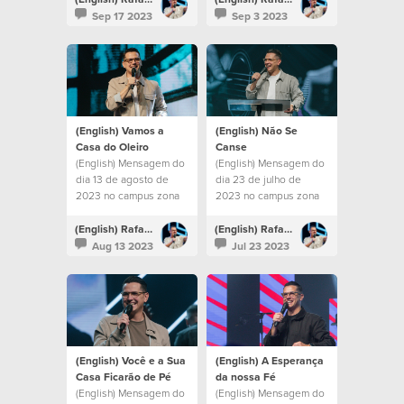
Sep 17 2023
Sep 3 2023
(English) Vamos a
(English) Não Se
Casa do Oleiro
Canse
(English) Mensagem do
(English) Mensagem do
dia 13 de agosto de
dia 23 de julho de
2023 no campus zona
2023 no campus zona
sul
sul
(English) Rafael Bitencourt
(English) Rafael Bitencourt
Aug 13 2023
Jul 23 2023
(English) Você e a Sua
(English) A Esperança
Casa Ficarão de Pé
da nossa Fé
(English) Mensagem do
(English) Mensagem do