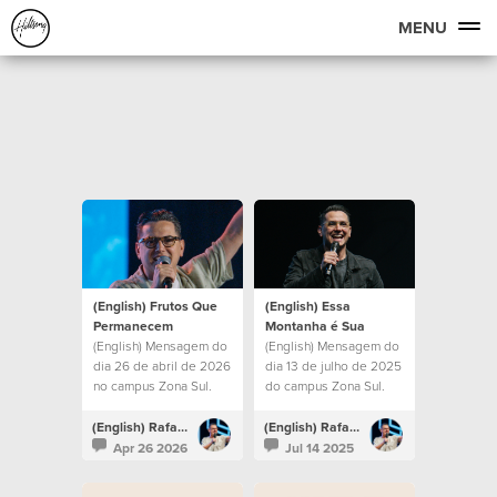
MENU
(English) Frutos Que
(English) Essa
Permanecem
Montanha é Sua
(English) Mensagem do
(English) Mensagem do
dia 26 de abril de 2026
dia 13 de julho de 2025
no campus Zona Sul.
do campus Zona Sul.
(English) Rafael Bitencourt
(English) Rafael Bitencourt
Apr 26 2026
Jul 14 2025