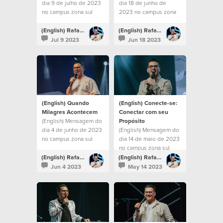
dia 9 de julho de 2023
dia 18 de junho de
no campus zona sul
2023 no campus zona
sul
(English) Rafael Bitencourt
(English) Rafael Bitencourt
Jul 9 2023
Jun 18 2023
(English) Quando
(English) Conecte-se:
Milagres Acontecem
Conectar com seu
(English) Mensagem do
Propósito
dia 4 de junho de 2023
(English) Mensagem do
no campus zona sul
dia 14 de maio de 2023
no campus zona sul
(English) Rafael Bitencourt
(English) Rafael Bitencourt
Jun 4 2023
May 14 2023